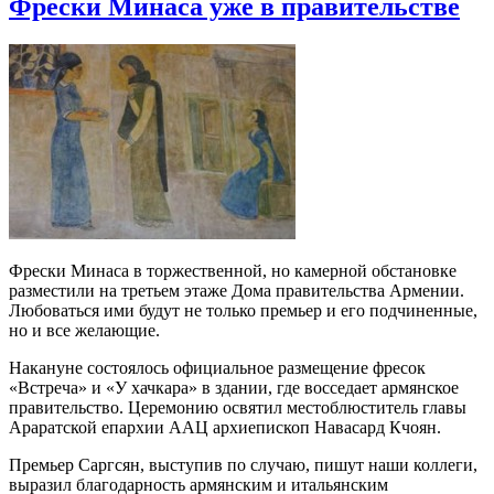
Фрески Минаса уже в правительстве
Фрески Минаса в торжественной, но камерной обстановке
разместили на третьем этаже Дома правительства Армении.
Любоваться ими будут не только премьер и его подчиненные,
но и все желающие.
Накануне состоялось официальное размещение фресок
«Встреча» и «У хачкара» в здании, где восседает армянское
правительство. Церемонию освятил местоблюститель главы
Араратской епархии ААЦ архиепископ Навасард Кчоян.
Премьер Саргсян, выступив по случаю, пишут наши коллеги,
выразил благодарность армянским и итальянским