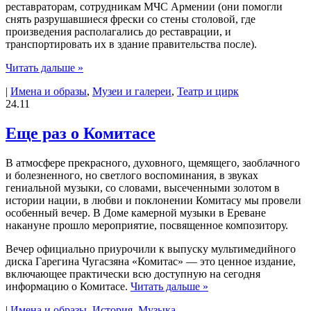
реставраторам, сотрудникам МЧС Армении (они помогли
снять разрушавшиеся фрески со стены столовой, где
произведения располагались до реставрации, и
транспортировать их в здание правительства после).
Читать дальше »
|
Имена и образы
,
Музеи и галереи
,
Театр и цирк
24.11
Еще раз о Комитасе
В атмосфере прекрасного, духовного, щемящего, заоблачного
и болезненного, но светлого воспоминания, в звуках
гениальной музыки, со словами, высеченными золотом в
истории нации, в любви и поклонении Комитасу мы провели
особенный вечер. В Доме камерной музыки в Ереване
накануне прошло мероприятие, посвященное композитору.
Вечер официально приурочили к выпуску мультимедийного
диска Гарегина Чугасзяна «Комитас» — это ценное издание,
включающее практически всю доступную на сегодня
информацию о Комитасе.
Читать дальше »
|
Имена и образы
,
История
,
Музыка