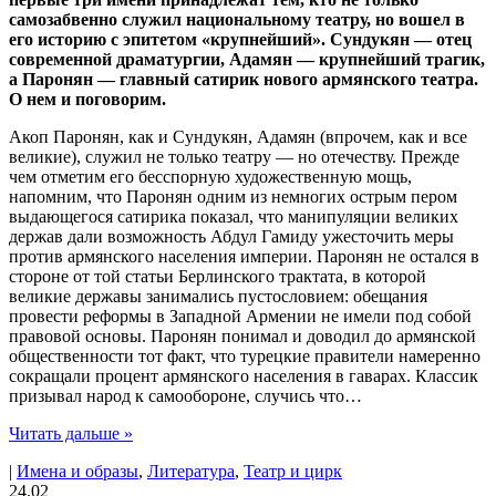
самозабвенно служил национальному театру, но вошел в
его историю с эпитетом «крупнейший». Сундукян — отец
современной драматургии, Адамян — крупнейший трагик,
а Паронян — главный сатирик нового армянского театра.
О нем и поговорим.
Акоп Паронян, как и Сундукян, Адамян (впрочем, как и все
великие), служил не только театру — но отечеству. Прежде
чем отметим его бесспорную художественную мощь,
напомним, что Паронян одним из немногих острым пером
выдающегося сатирика показал, что манипуляции великих
держав дали возможность Абдул Гамиду ужесточить меры
против армянского населения империи. Паронян не остался в
стороне от той статьи Берлинского трактата, в которой
великие державы занимались пустословием: обещания
провести реформы в Западной Армении не имели под собой
правовой основы. Паронян понимал и доводил до армянской
общественности тот факт, что турецкие правители намеренно
сокращали процент армянского населения в гаварах. Классик
призывал народ к самообороне, случись что…
Читать дальше »
|
Имена и образы
,
Литература
,
Театр и цирк
24.02