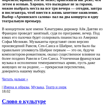
летом и осенью. Хорошо, что выходные не за горами,
можно выбрать места на все три вечера — сегодня, завтра
и послезавтра, чтоб внести в жизнь заметное оживление.
Выбор «Армянского салона» пал на два концерта и одну
театральную премьеру.
В концертном зале имени Хачатуряна дирижер Айк Давтян из
Франции проведет занятный, судя по программе, вечер. Под
взмах его палочки будет солировать пианистка из Америки
Софья Меликян. Музыканты представят свою версию
произведений Равеля, Сен-Санса и Шабрие, хотя было бы
правильнее упомянуть Шабрие первым — это он, будучи
композитором-романтиком, оказал существенное влияние на
более поздних Равеля и Сен-Санса. Утонченная французская
музыка в исполнении темпераментных армян, пусть даже
живущих не на родине, — прекрасная перспектива,
доверьтесь нашему выбору.
Читать дальше »
|
Имена и образы
,
Музыка
,
Театр и цирк
18.02
Слово о культуре