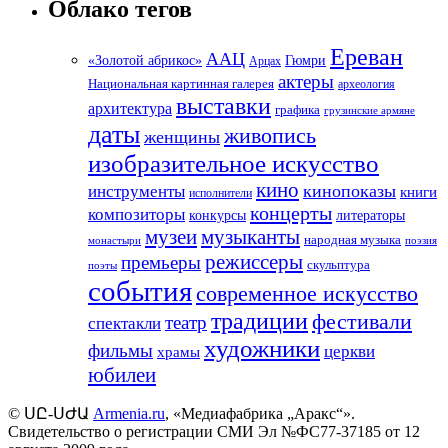
Облако тегов
Ереван
ААЦ
«Золотой абрикос»
Гюмри
Арцах
актеры
Национальная картинная галерея
археология
выставки
архитектура
графика
грузинские армяне
даты
живопись
женщины
изобразительное искусство
кино
кинопоказы
инструменты
книги
исполнители
концерты
композиторы
литераторы
конкурсы
музеи
музыканты
народная музыка
монастыри
поэзия
режиссеры
премьеры
скульптура
поэты
события
современное искусство
традиции
фестивали
театр
спектакли
художники
фильмы
церкви
храмы
юбилеи
©
ՍԸ
-
ՍԺԱ
Armenia.ru
, «Медиафабрика „Аракс“».
Свидетельство о регистрации СМИ Эл №ФС77-37185 от 12