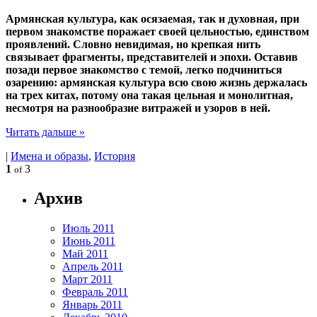
Армянская культура, как осязаемая, так и духовная, при
первом знакомстве поражает своей цельностью, единством
проявлений. Словно невидимая, но крепкая нить
связывает фрагменты, представителей и эпохи. Оставив
позади первое знакомство с темой, легко подчиниться
озарению: армянская культура всю свою жизнь держалась
на трех китах, потому она такая цельная и монолитная,
несмотря на разнообразие витражей и узоров в ней.
Читать дальше »
|
Имена и образы
,
История
1
3
of
Архив
Июль 2011
Июнь 2011
Май 2011
Апрель 2011
Март 2011
Февраль 2011
Январь 2011