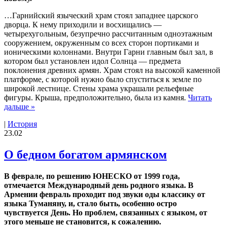
…Гарнийский языческий храм стоял западнее царского
дворца. К нему приходили и восхищались —
четырехугольным, безупречно рассчитанным одноэтажным
сооружением, окруженным со всех сторон портиками и
ионическими колоннами. Внутри Гарни главным был зал, в
котором был установлен идол Солнца — предмета
поклонения древних армян. Храм стоял на высокой каменной
платформе, с которой нужно было спуститься к земле по
широкой лестнице. Стены храма украшали рельефные
фигуры. Крыша, предположительно, была из камня.
Читать
дальше »
|
История
23.02
О бедном богатом армянском
В феврале, по решению ЮНЕСКО от 1999 года,
отмечается Международный день родного языка. В
Армении февраль проходит под звуки оды классику от
языка Туманяну, и, стало быть, особенно остро
чувствуется День. Но проблем, связанных с языком, от
этого меньше не становится, к сожалению.