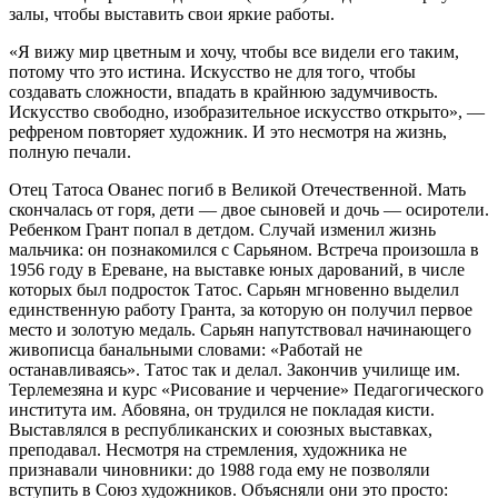
залы, чтобы выставить свои яркие работы.
«Я вижу мир цветным и хочу, чтобы все видели его таким,
потому что это истина. Искусство не для того, чтобы
создавать сложности, впадать в крайнюю задумчивость.
Искусство свободно, изобразительное искусство открыто», —
рефреном повторяет художник. И это несмотря на жизнь,
полную печали.
Отец Татоса Ованес погиб в Великой Отечественной. Мать
скончалась от горя, дети — двое сыновей и дочь — осиротели.
Ребенком Грант попал в детдом. Случай изменил жизнь
мальчика: он познакомился с Сарьяном. Встреча произошла в
1956 году в Ереване, на выставке юных дарований, в числе
которых был подросток Татос. Сарьян мгновенно выделил
единственную работу Гранта, за которую он получил первое
место и золотую медаль. Сарьян напутствовал начинающего
живописца банальными словами: «Работай не
останавливаясь». Татос так и делал. Закончив училище им.
Терлемезяна и курс «Рисование и черчение» Педагогического
института им. Абовяна, он трудился не покладая кисти.
Выставлялся в республиканских и союзных выставках,
преподавал. Несмотря на стремления, художника не
признавали чиновники: до 1988 года ему не позволяли
вступить в Союз художников. Объясняли они это просто: