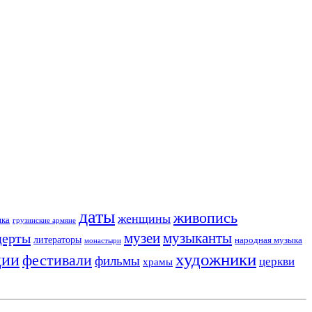
даты
живопись
женщины
ика
грузинские армяне
музеи
церты
музыканты
литераторы
народная музыка
монастыри
художники
ции
фестивали
фильмы
церкви
храмы