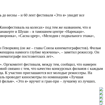
 до весны – и 60 лент фестиваля «Это я» увидят все
инофестиваль на колесах» под тем же названием, что и
панакерте и Шуши – в тамошнем центре «Нарекаци».
оронка», «Сасна црер», «Мелодия с подвального этажа»,
н Геворкянц (он же – глава Союза кинематографистов). Фильм
о женщина намного глубже мужчины», – заметил режиссер. Он
нематографе постсоветских лет».
. Оргкомитет фестиваля, между тем, сообщил, что намерен
вий связано с тем, что качество конкурсных фильмов с каждым
года. К участию приглашаются все молодые режиссеры. На
тиваль проводит киносмотры по номинациям «Лучшая
 фильм». «Это я» вручит и гран-при – лучшему из лучших.