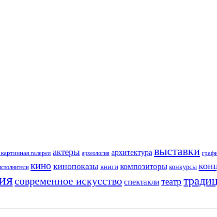
выставки
актеры
архитектура
картинная галерея
граф
археология
кино
кон
кинопоказы
композиторы
книги
конкурсы
исполнители
ия
тради
современное искусство
театр
спектакли