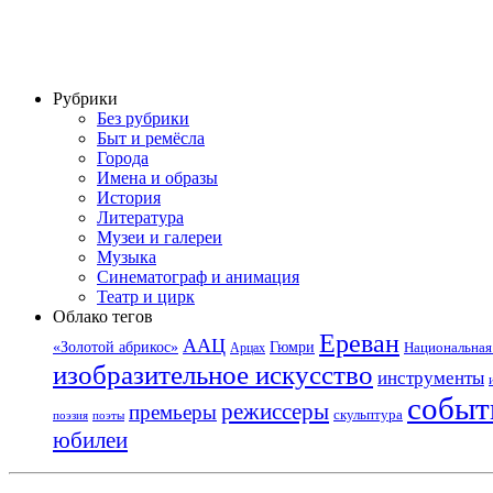
Рубрики
Без рубрики
Быт и ремёсла
Города
Имена и образы
История
Литература
Музеи и галереи
Музыка
Синематограф и анимация
Театр и цирк
Облако тегов
Ереван
ААЦ
«Золотой абрикос»
Гюмри
Национальная 
Арцах
изобразительное искусство
инструменты
событ
режиссеры
премьеры
скульптура
поэзия
поэты
юбилеи