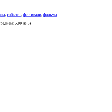
еры
,
события
,
фестивали
,
фильмы
среднем:
5,00
из 5)