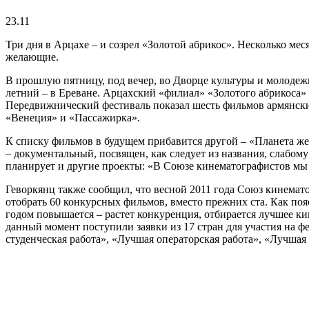
23.11
Три дня в Арцахе – и созрел «Золотой абрикос». Несколько мес
желающие.
В прошлую пятницу, под вечер, во Дворце культуры и молодеж
летний – в Ереване. Арцахский «филиал» «Золотого абрикоса»
Передвижнический фестиваль показал шесть фильмов армянски
«Венеция» и «Пассажирка».
К списку фильмов в будущем прибавится другой – «Планета жен
– документальный, посвящен, как следует из названия, слабом
планирует и другие проекты: «В Союзе кинематографистов мы 
Геворкянц также сообщил, что весной 2011 года Союз кинемат
отобрать 60 конкурсных фильмов, вместо прежних ста. Как поя
годом повышается – растет конкуренция, отбирается лучшее ки
данный момент поступили заявки из 17 стран для участия на ф
студенческая работа», «Лучшая операторская работа», «Лучша