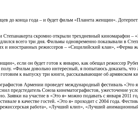
яцев до конца года – и будет фильм «Планета женщин». Дотерпеть
и Степанакерта скромно открыли трехдневный киномарафон – «К
 длился всего три дня. Фильмы одновременно показывали в Сте
х и иностранных режиссеров – «Сицилийский клан», «Ферма жав
щин», если он будет готов к январю, как обещал режиссер Рубе
у полу. «Фильм довольно интересный, я попытаюсь доказать, чт
готовим к выпуску три книги, рассказывающие об армянском ки
ографистов Армении проведет международный фестиваль «Это я»
снил предстедатель Союза кинематографистов, ужесточение усло
но. Заявки на участие в «Это я» можно подавать с января 2011 
естивале в качестве гостей. «Это я» проходит с 2004 года. Фес
я режиссерская работа», «Лучший клип», «Лучший анимационный