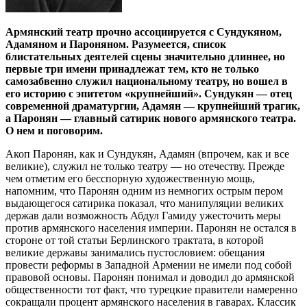
Армянский театр прочно ассоциируется с Сундукяном,
Адамяном и Пароняном. Разумеется, список
блистательных деятелей сцены значительно длиннее, но
первые три имени принадлежат тем, кто не только
самозабвенно служил национальному театру, но вошел в
его историю с эпитетом «крупнейший». Сундукян — отец
современной драматургии, Адамян — крупнейший трагик,
а Паронян — главный сатирик нового армянского театра.
О нем и поговорим.
Акоп Паронян, как и Сундукян, Адамян (впрочем, как и все
великие), служил не только театру — но отечеству. Прежде
чем отметим его бесспорную художественную мощь,
напомним, что Паронян одним из немногих острым пером
выдающегося сатирика показал, что манипуляции великих
держав дали возможность Абдул Гамиду ужесточить меры
против армянского населения империи. Паронян не остался в
стороне от той статьи Берлинского трактата, в которой
великие державы занимались пустословием: обещания
провести реформы в Западной Армении не имели под собой
правовой основы. Паронян понимал и доводил до армянской
общественности тот факт, что турецкие правители намеренно
сокращали процент армянского населения в гаварах. Классик