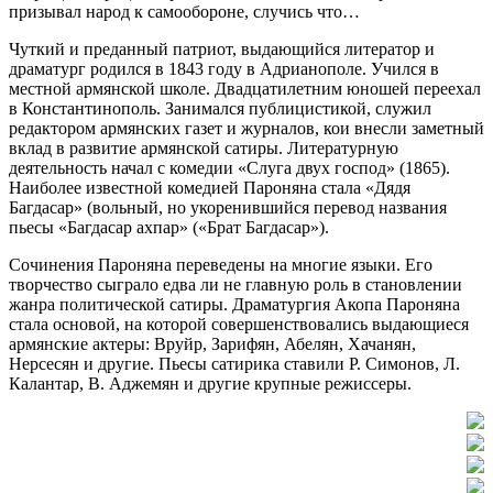
призывал народ к самообороне, случись что…
Чуткий и преданный патриот, выдающийся литератор и
драматург родился в 1843 году в Адрианополе. Учился в
местной армянской школе. Двадцатилетним юношей переехал
в Константинополь. Занимался публицистикой, служил
редактором армянских газет и журналов, кои внесли заметный
вклад в развитие армянской сатиры. Литературную
деятельность начал с комедии «Слуга двух господ» (1865).
Наиболее известной комедией Пароняна стала «Дядя
Багдасар» (вольный, но укоренившийся перевод названия
пьесы «Багдасар ахпар» («Брат Багдасар»).
Сочинения Пароняна переведены на многие языки. Его
творчество сыграло едва ли не главную роль в становлении
жанра политической сатиры. Драматургия Акопа Пароняна
стала основой, на которой совершенствовались выдающиеся
армянские актеры: Вруйр, Зарифян, Абелян, Хачанян,
Нерсесян и другие. Пьесы сатирика ставили Р. Симонов, Л.
Калантар, В. Аджемян и другие крупные режиссеры.