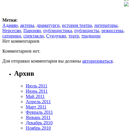
Метки
:
Адамян
,
актеры
,
драматурги
,
история театра
,
литераторы
,
Нерсесян
,
Паронян
,
публицистика
,
публицисты
,
режиссеры
,
сатирики
,
спектакли
,
Сундукян
,
театр
,
традиции
Нет комментариев
Комментариев нет.
Для отправки комментария вы должны
авторизоваться
.
Архив
Июль 2011
Июнь 2011
Май 2011
Апрель 2011
Март 2011
Февраль 2011
Январь 2011
Декабрь 2010
Ноябрь 2010