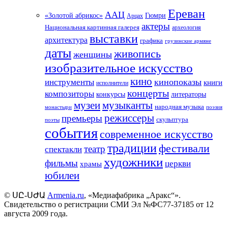
Ереван
ААЦ
«Золотой абрикос»
Гюмри
Арцах
актеры
Национальная картинная галерея
археология
выставки
архитектура
графика
грузинские армяне
даты
живопись
женщины
изобразительное искусство
кино
кинопоказы
инструменты
книги
исполнители
концерты
композиторы
литераторы
конкурсы
музеи
музыканты
народная музыка
монастыри
поэзия
режиссеры
премьеры
скульптура
поэты
события
современное искусство
традиции
фестивали
театр
спектакли
художники
фильмы
церкви
храмы
юбилеи
©
ՍԸ
-
ՍԺԱ
Armenia.ru
, «Медиафабрика „Аракс“».
Свидетельство о регистрации СМИ Эл №ФС77-37185 от 12
августа 2009 года.