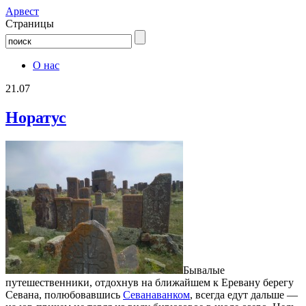
Aрвест
Страницы
О нас
21.07
Норатус
Бывалые
путешественники, отдохнув на ближайшем к Еревану берегу
Севана, полюбовавшись
Севанаванком
, всегда едут дальше —