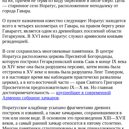
на юг, причем не теряя из виду бирюзовое в июле озеро. Цель
— старинное село Норатус, расположенное неподалеку от
города Гавара.
О пункте назначения известно следующее: Норатус находится
всего в четырех километрах от Гавара, на правом берегу реки
Гаварагет, является одим из древнейших поселений области
Гегаркуник. В XVI веке Норатус служил армянским князьям
резиденцией.
В селе сохранились многовековые памятники. В центре
Норатуса расположена церковь Пресвятой Богородицы,
которую построил Гегаркуникский князь Саак в конце IX века
(в ХIV веке она была разрушена персами, затем вновь была
отстроена в ХV веке и вновь была разрушена Ленг Тимуром,
и в настоящее время мы наблюдаем практически развалины
церкви), а в юго-восточной части — храм Святого Григория
Просветителя предположительно IX—X вв. Но главная
достопримечательность —
крупнейшее в современной
Армении собрание хачкаров
.
Норатусское кладбище усыпано фрагментами древних
построек и изваяний, а также хачкарами, сохранившимися в
том или ином виде. В основном это произведения XIII—XVII
веков, а самый ранний хачкар относится в пятому столетию.
Многие памятники сгруппированы в знак принадлежности к