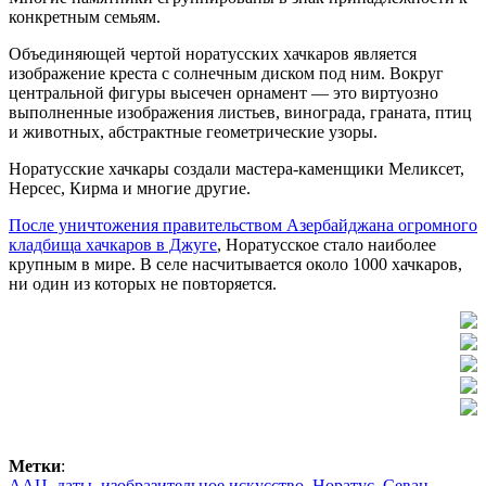
конкретным семьям.
Объединяющей чертой норатусских хачкаров является
изображение креста с солнечным диском под ним. Вокруг
центральной фигуры высечен орнамент — это виртуозно
выполненные изображения листьев, винограда, граната, птиц
и животных, абстрактные геометрические узоры.
Норатусские хачкары создали мастера-каменщики Меликсет,
Нерсес, Кирма и многие другие.
После уничтожения правительством Азербайджана огромного
кладбища хачкаров в Джуге
, Норатусское стало наиболее
крупным в мире. В селе насчитывается около 1000 хачкаров,
ни один из которых не повторяется.
Метки
:
ААЦ
,
даты
,
изобразительное искусство
,
Норатус
,
Севан
,