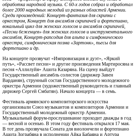
обработка народной музыки. С 60-х годов собрал и обработал
более 2000 народных мелодий из разных областей Армении.
Среди произведений: Концерт-фантазия для скрипки с
оркестром, Концерт для ансамбля скрипачей и фортепиано,
вокальный цикл для женских голосов и ансамбля скрипачей,
«Песни беженцев» для женских голосов и инструментального
ансамбля, Концерт-рапсодия для альта и симфонического
оркестра, симфоническая поэма «Зартонк», пьесы для
фортепиано и др.
На концерте прозвучат «Импровизация и дуэт», «Яркий
путь», «Рассвет песни» и другие произведения Мартиросяна и
песня «Аллилуйя» Ашота Казаряна. На сцену выйдут
Государственный ансамбль солистов (дирижер Завен
Варданян), струнный состав Государственного молодежного
оркестра Армении (художественный руководитель и главный
дирижер Сергей Смбатян). Начало концерта — в семь.
Фестиваль армянского композиторского искусства
организовали Союз музыкантов и композиторов Армении и
Государственный молодежный оркестр Армении.
Музыкальный форум-прослушивание проходит дважды в год
— весной и осенью. В этом году фестиваль открылся 17 мая.
В тот день прозвучала Соната для виолончели и фортепиано
Ашота Зограбяна в исполнении Айка Бабаяна и Артура