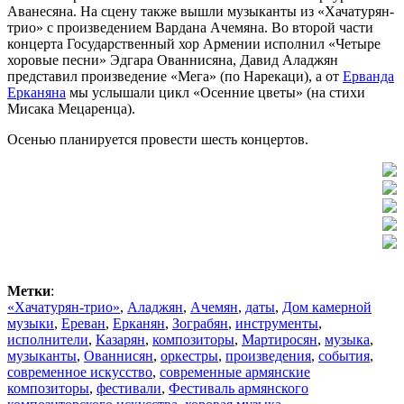
Аванесяна. На сцену также вышли музыканты из «Хачатурян-
трио» с произведением Вардана Ачемяна. Во второй части
концерта Государственный хор Армении исполнил «Четыре
хоровые песни» Эдгара Ованнисяна, Давид Аладжян
представил произведение «Мега» (по Нарекаци), а от
Ерванда
Ерканяна
мы услышали цикл «Осенние цветы» (на стихи
Мисака Мецаренца).
Осенью планируется провести шесть концертов.
Метки
:
«Хачатурян-трио»
,
Аладжян
,
Ачемян
,
даты
,
Дом камерной
музыки
,
Ереван
,
Ерканян
,
Зограбян
,
инструменты
,
исполнители
,
Казарян
,
композиторы
,
Мартиросян
,
музыка
,
музыканты
,
Ованнисян
,
оркестры
,
произведения
,
события
,
современное искусство
,
современные армянские
композиторы
,
фестивали
,
Фестиваль армянского