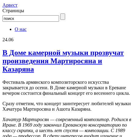
Aрвест
Страницы
О нас
24.06
В Доме камерной музыки прозвучат
произведения Мартиросяна и
Казаряна
Фестиваль армянского композиторского искусства
закрывается до осени. В Доме камерной музыки в Ереване
вечером состоится финальный концерт его весеннего цикла.
Сразу отметим, что концерт заинтересует любителей музыки
Хачатура Мартиросяна и Ашота Казаряна.
Хачатур Мартиросян — современный композитор. Родился в
Иране. В 1969 году закончил Ереванскую консерваторию по
классу скрипки, а шесть лет спустя — композиции. С 1989
года — профессор. В сферу интересов входит изучение и