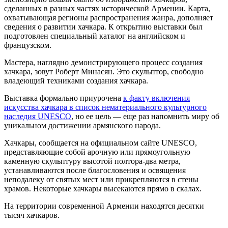
сделанных в разных частях исторической Армении. Карта,
охватывающая регионы распространения жанра, дополняет
сведения о развитии хачкара. К открытию выставки был
подготовлен специальный каталог на английском и
французском.
Мастера, наглядно демонстрирующего процесс создания
хачкара, зовут Роберт Минасян. Это скульптор, свободно
владеющий техниками создания хачкара.
Выставка формально приурочена
к факту включения
искусства хачкара в список нематериального культурного
наследия UNESCO
, но ее цель — еще раз напомнить миру об
уникальном достижении армянского народа.
Хачкары, сообщается на официальном сайте UNESCO,
представляющие собой арочную или прямоугольную
каменную скульптуру высотой полтора-два метра,
устанавливаются после благословения и освящения
неподалеку от святых мест или прикрепляются в стены
храмов. Некоторые хачкары высекаются прямо в скалах.
На территории современной Армении находятся десятки
тысяч хачкаров.