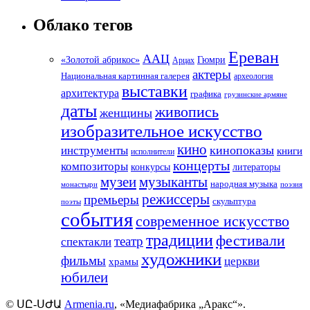
Облако тегов
Ереван
ААЦ
«Золотой абрикос»
Гюмри
Арцах
актеры
Национальная картинная галерея
археология
выставки
архитектура
графика
грузинские армяне
даты
живопись
женщины
изобразительное искусство
кино
кинопоказы
инструменты
книги
исполнители
концерты
композиторы
литераторы
конкурсы
музеи
музыканты
народная музыка
монастыри
поэзия
режиссеры
премьеры
скульптура
поэты
события
современное искусство
традиции
фестивали
театр
спектакли
художники
фильмы
церкви
храмы
юбилеи
©
ՍԸ
-
ՍԺԱ
Armenia.ru
, «Медиафабрика „Аракс“».