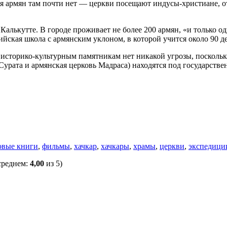
я армян там почти нет — церкви посещают индусы-христиане, о
лькутте. В городе проживает не более 200 армян, «и только од
ийская школа с армянским уклоном, в которой учится около 90 де
историко-культурным памятникам нет никакой угрозы, поскольку
урата и армянская церковь Мадраса) находятся под государстве
овые книги
,
фильмы
,
хачкар
,
хачкары
,
храмы
,
церкви
,
экспедици
среднем:
4,00
из 5)