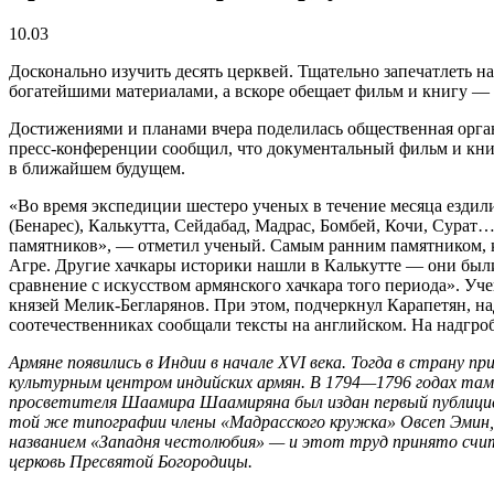
10.03
Досконально изучить десять церквей. Тщательно запечатлеть н
богатейшими материалами, а вскоре обещает фильм и книгу —
Достижениями и планами вчера поделилась общественная органи
пресс-конференции сообщил, что документальный фильм и кни
в ближайшем будущем.
«Во время экспедиции шестеро ученых в течение месяца езди
(Бенарес), Калькутта, Сейдабад, Мадрас, Бомбей, Кочи, Сура
памятников», — отметил ученый. Самым ранним памятником, ко
Агре. Другие хачкары историки нашли в Калькутте — они были 
сравнение с искусством армянского хачкара того периода». У
князей Мелик-Бегларянов. При этом, подчеркнул Карапетян, на
соотечественниках сообщали тексты на английском. На надгроб
Армяне появились в Индии в начале XVI века. Тогда в страну 
культурным центром индийских армян. В 1794—1796 годах там
просветителя Шаамира Шаамиряна был издан первый публицисти
той же типографии члены «Мадрасского кружка» Овсеп Эмин,
названием «Западня честолюбия» — и этот труд принято счит
церковь Пресвятой Богородицы.