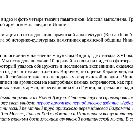
а видео и фото четыре тысячи памятников. Миссия выполнена. Гр
 об армянском наследии в Индии.
зация по исследованию армянской архитектуры (Research on Arm
га об историко-культурных памятниках армянской общины Инди
ли по основным населенным пунктам Индии, где с начала XVI б
т… Мы исследовали около 10 церквей и сняли на видео и сфотог
торый удалось обнаружить и исследовать экспедиции, оказался
созданы в том же столетии. Впрочем, по оценке Карапетяна, на
ченый сообщил также, что неподалеку от армянской церкви в Чи
дписи на армянском на надгробных камнях встречаются, как пра
ных камнях армян, переселившихся из Грузии, встречались надп
прибыли торговцы из Новой Джуги. Сто лет спустя сформировала
 же свет увидело
первое армянское периодическое издание «Азда
ческий печатный труд арцахского иерея Мовсеса Баграмяна «Но
 Тер Мовсес, Григор Ходжаджанян и Шаамиряны выпустили перв
ать главным достижением армянской политической мысли. В со