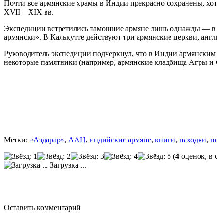
Почти все армянские храмы в Индии прекрасно сохранены, хот
XVII—XIX вв.
Экспедиции встретились тамошние армяне лишь однажды — в Ка
армянски». В Калькутте действуют три армянские церкви, англ
Руководитель экспедиции подчеркнул, что в Индии армянским 
некоторые памятники (например, армянские кладбища Агры и С
Метки:
«Аздарар»
,
ААЦ
,
индийские армяне
,
книги
,
находки
,
н
(
4
оценок, в 
Загрузка ...
Оставить комментарий