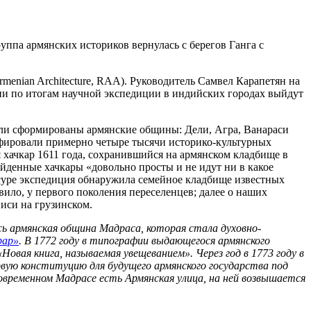
уппа армянских историков вернулась с берегов Ганга с
enian Architecture, RAA). Руководитель Самвел Карапетян на
и по итогам научной экспедиции в индийских городах выйдут
ыли сформированы армянские общины: Дели, Агра, Ванараси
рафировали примерно четыре тысячи историко-культурных
 хачкар 1611 года, сохранившийся на армянском кладбище в
йденные хачкары «довольно просты и не идут ни в какое
нсуре экспедиция обнаружила семейное кладбище известных
вило, у первого поколения переселенцев; далее о наших
иси на грузинском.
сь армянская община Мадраса, которая стала духовно-
рар»
. В 1772 году в типографии выдающегося армянского
вая книга, называемая увещеванием». Через год в 1773 году в
ую конституцию для будущего армянского государства под
временном Мадрасе есть Армянская улица, на ней возвышается