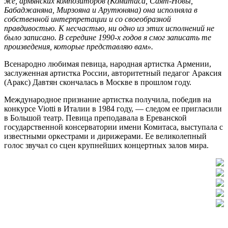
же, армянских композиторов (Комитаса, Саят-Новы,
Бабаджаняна, Мирзояна и Арутюняна) она исполняла в
собственной интерпретации и со своеобразной
правдивостью. К несчастью, ни одно из этих исполнений не
было записано. В середине 1990-х годов я смог записать те
произведения, которые представляю вам».
Всенародно любимая певица, народная артистка Армении,
заслуженная артистка России, авторитетный педагог Араксия
(Аракс) Давтян скончалась в Москве в прошлом году.
Международное признание артистка получила, победив на
конкурсе Viotti в Италии в 1984 году, — следом ее пригласили
в Большой театр. Певица преподавала в Ереванской
государственной консерватории имени Комитаса, выступала с
известными оркестрами и дирижерами. Ее великолепный
голос звучал со сцен крупнейших концертных залов мира.