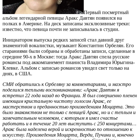
Первый посмертный
альбом легендарной певицы Аракс Давтян появился на
полках в Америке. На диск записаны эксклюзивные треки:
известно, что певица почти не записывалась в студии.
Инициатором выпуска редких записей стал давний друг
знаменитой вокалистки, музыкант Константин Орбелян. Его
стараниями были собраны и обработаны записи, сделанные в
середине 90-х в Москве: тогда Аракс Давтян спела русские
романсы под аккомпанемент пианиста Владимира Юрыгина-
Клевке. Альбом с записью романсов увидел свет только на
днях, в США.
СМИ обратились к Орбеляну за комментариями, и маэстро
поделился теплыми воспоминаниями: «Аракс Давтян я
встретил 22 года назад во Франции. Я был совершенно пленен
имеющим кристальную чистоту голосом Аракс, ее
мастерством и преданностью произведениям Моцарта. Это
было знакомством не только с певицей Аракс, но и с теплым и
замечательным человеком, с которым я имел счастье
работать и в течение 20 лет выступить с 250 концертами…
Аракс была наделена верой и искренностью по отношению к
искусству. Произведения Моцарта, Верди, Пучини и, конечно