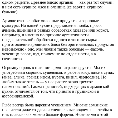
одном рецепте. Древнее блюдо арганак — как раз тот случай:
в нем есть куриное мясо и оленина (ее варят в курином
бульоне).
Армяне очень любят молочные продукты и зерновые
культуры. На нашей кухне представлены полба, просо,
ячмень, пшеница в разных обработках (дзаварь или коркот,
например, и именно по причине аутентичности
предварительной обработки одного и того же сырья
приготовление армянских блюд без оригинальных продуктов
невозможно), рис. Мы любим также бобовые — фасоль,
чечевицу, горох, нут, причем не по отдельности, а в
сочетаниях.
Огромную роль в питании армян играют фрукты. Мы их
употребляем сырыми, сушеными, к рыбе и мясу, даже в супах
(айва, алыча, гранат, изюм, курага, кизил, чернослив). Но
любим также зелень — у нас растет около трехсот
наименований. Гамма пряностей, подходящих к армянской
кухне, отличается от той, что принято в грузинской и
азербайджанской.
Рыба всегда была царским угощением. Многие армянские
правители даже создавали специальные водоемы — чтобы в
них плавало как можно больше форели. Нежное мясо этой