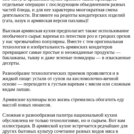
отдельные операции с последующим объединением разных
частей блюда, и для нее характерна многократная смена
деятельности. Взгляните на рецепты кондитерских изделий
(гата, назук и армянская версия пахлавы)!
Высокая армянская кухня предполагает также использование
необычного сырья: варенья из лепестков роз и грецких орехов
у нас чрезвычайно популярны. Вместе с тем оригинальная
технология и изобретальность армянских кондитеров
превращают самые простые и неожиданные продукты —
баклажаны, тыкву и даже зеленые помидоры — в изысканные
десерты.
Разнообразие технологических приемов проявляется и в
жидкой пище: устали от супов на кисломолочно-яичной
основе — переходите к густым варевам с мясом или сложным
видам лапши.
Армянские кулинары всю жизнь стремились обогатить еду
массой новых нюансов.
Сложная и разнообразная палитра национальной кухни
обусловлена не только технологиями, но и сырьем. Вот вам
иллюстрация. В армянской кухне встречается редчайшее для
других бытовых культур сочетание разных видов мяса в