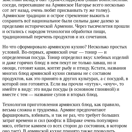
соседи, переехавшие на Армянское Нагорье всего несколько
сот лет назад, очень любят присваивать ту же толму).
Армянские традиции и острое стремление выжить и
сохранить всё национальное были сильны даже далеко за
пределами исторической Армении. Через тысячелетия прошли
и остались с народом технологии обработки пищи,
традиционный перечень продуктов и их сочетания.
Но что сформировало армянскую кухню? Несколько простых
условий. Во-первых, армянский очаг — тонир — и
определенная посуда. Тонир определил вкус хлебных изделий
и даже горячих блюд: в нем пекут не только лаваш, но и
овощи, готовят каши, коптят рыбу и птицу. Кстати, названия
многих блюд армянской кухни связаны не с составом
продуктов, как это принято в других культурах, а с посудой, в
которой они готовятся. Если вы прочли «путук», «кчуч», то
имейте в виду: это виды посуды (в основном глиняной) и
вместе с тем — название супов и вторых блюд.
Технология приготовления армянских блюд, как правило,
весьма сложна и трудоемка. Армяне предпочитают
фаршировать, взбивать, и так не раз, что требует больших
затрат времени и сил (кюфта: в Шираке очень популярно
мясо, отбитое камнем со всех сторон до состояния, в котором
оно тает). В армянской кухне принято также проводить