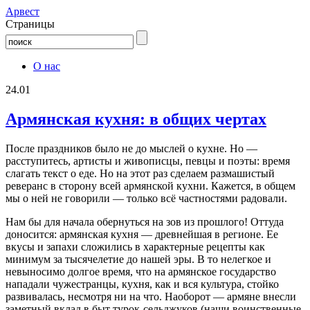
Aрвест
Страницы
О нас
24.01
Армянская кухня: в общих чертах
После праздников было не до мыслей о кухне. Но —
расступитесь, артисты и живописцы, певцы и поэты: время
слагать текст о еде. Но на этот раз сделаем размашистый
реверанс в сторону всей армянской кухни. Кажется, в общем
мы о ней не говорили — только всё частностями радовали.
Нам бы для начала обернуться на зов из прошлого! Оттуда
доносится: армянская кухня — древнейшая в регионе. Ее
вкусы и запахи сложились в характерные рецепты как
минимум за тысячелетие до нашей эры. В то нелегкое и
невыносимо долгое время, что на армянское государство
нападали чужестранцы, кухня, как и вся культура, стойко
развивалась, несмотря ни на что. Наоборот — армяне внесли
заметный вклад в быт турок-сельджуков (наши воинственные