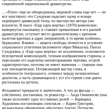
современной национальной драматургии.
…«Пэпо» еще не обнародована, мировой славы еще нет — не
все чувствуют, что Сундукян наделает шуму и вскоре
перевернет армянский театр, но мастерство автора уже
вскипело. В пьесе «Еще одна жертва» (1870) комическое,
вывернутое наизнанку и ставшее привычным в его ранней
драматургии, уступает место драматическому с крепким
налетом критики в адрес неприятной, в то время особенно,
буржуазии. Взамен — защита свободы личности в условиях
социального угнетения (вспомните образ Микаэла). Пьесы
Сундукяна, а «Еще одна жертва» не исключение, отличаются
безупречной композицией, точным изображением старины, а
персонажи его наделены неповторимыми чертами, острой
характерностью, поэтому не имеет значения — главные они
или эпизодические. Потрясающий мастер слова, в
особенности театрального, сочинил череду великолепных
диалогов, а часть срывающихся с уст его героев слов давно
растаскана на цитаты.
Фундамент прекрасен и значителен. А что до фасада —
собственно, постановки, то режиссер — Аида Ованнисян (она
также исполняет одну из главных ролей — Варвары).
Художник-постановщик спектакля — Карен Григорян,
музыкальное оформление обеспечил Аветис Петросян,