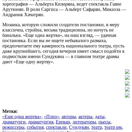
хореография — Альберта Кизиряна, ведет спектакль Гаяне
Арутюнян. В роли Саргиса — Альберт Сафарян, Микаэла —
Андраник Хачатрян.
Мозаика, которую сложили создатели постановки, в меру
классична, стройна, весьма традиционна, но ничуть не
банальна. «Еще одна жертва», на наш взгляд, — удачная
постановка. Если вы не ищете небывалого размаха,
предпочитаете ему камерность национального театра, пусть
даже крупнейшего, сегодня вечером имеет смысл подойти к
подмосткам имени Сундукяна — в главном театре драмы
дают «Еще одну жертву».
Метки
:
«Еще одна жертва»
,
«Пэпо»
,
авторы
,
актеры
,
даты
,
драматурги
,
драматургия
,
Ереван
,
литераторы
,
пьесы
,
режиссеры
,
события
,
спектакли
,
Сундукян
,
театр
,
театр им.