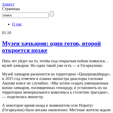
Aрвест
Страницы
О нас
01.10
Музеи хачкаров: один готов, второй
откроется позже
Пять лет уйдет на то, чтобы под открытым небом появился…
музей хачкаров. Но один такой уже есть — в Гегаркунике.
Музей хачкаров раскинется на территории «Цицернакаберда»,
и 2015 год отмечен в планах министра диаспоры госпожи
Акопян вовсе не случайно. «Мы хотим создать уменьшенные
копии хачкаров, посвященных геноциду, и установить их на
территории мемориального комплекса к столетию трагедии»,
— поделилась министр.
А некоторое время назад в знаменитом селе Норатус
(Гегаркуник) было весьма оживленно. Местные жители ждали