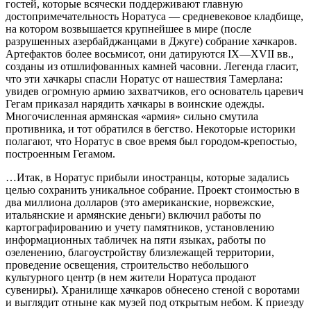
гостей, которые всячески поддерживают главную
достопримечательность Норатуса — средневековое кладбище,
на котором возвышается крупнейшее в мире (после
разрушенных азербайджанцами в Джуге) собрание хачкаров.
Артефактов более восьмисот, они датируются IX—XVII вв.,
созданы из отшлифованных камней часовни. Легенда гласит,
что эти хачкары спасли Норатус от нашествия Тамерлана:
увидев огромную армию захватчиков, его основатель царевич
Гегам приказал нарядить хачкары в воинские одежды.
Многочисленная армянская «армия» сильно смутила
противника, и тот обратился в бегство. Некоторые историки
полагают, что Норатус в свое время был городом-крепостью,
построенным Гегамом.
…Итак, в Норатус прибыли иностранцы, которые задались
целью сохранить уникальное собрание. Проект стоимостью в
два миллиона долларов (это американские, норвежские,
итальянские и армянские деньги) включил работы по
картографированию и учету памятников, установлению
информационных табличек на пяти языках, работы по
озеленению, благоустройству близлежащей территории,
проведение освещения, строительство небольшого
культурного центр (в нем жители Норатуса продают
сувениры). Хранилище хачкаров обнесено стеной с воротами
и выглядит отныне как музей под открытым небом. К приезду