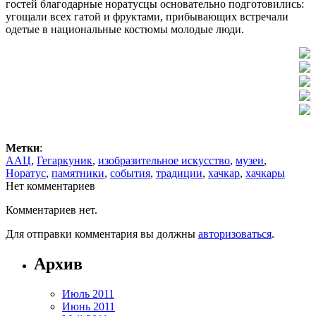
гостей благодарные норатусцы основательно подготовились:
угощали всех гатой и фруктами, прибывающих встречали
одетые в национальные костюмы молодые люди.
Метки
:
ААЦ
,
Гегаркуник
,
изобразительное искусство
,
музеи
,
Норатус
,
памятники
,
события
,
традиции
,
хачкар
,
хачкары
Нет комментариев
Комментариев нет.
Для отправки комментария вы должны
авторизоваться
.
Архив
Июль 2011
Июнь 2011