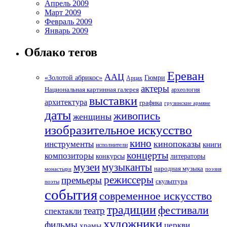
Апрель 2009
Март 2009
Февраль 2009
Январь 2009
Облако тегов
Ереван
ААЦ
«Золотой абрикос»
Гюмри
Арцах
актеры
Национальная картинная галерея
археология
выставки
архитектура
графика
грузинские армяне
даты
живопись
женщины
изобразительное искусство
кино
кинопоказы
инструменты
книги
исполнители
концерты
композиторы
литераторы
конкурсы
музеи
музыканты
народная музыка
монастыри
поэзия
режиссеры
премьеры
скульптура
поэты
события
современное искусство
традиции
фестивали
театр
спектакли
художники
фильмы
церкви
храмы