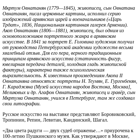
Мкртум Овнатанян (1779—1845), живописец, сын Овнатана
Овнатанян, писал церковные картины, исполнил серию
изображений армянских царей и военачальников («Царь
Трдат», 1836, Национальная картинная галерея Армении).
Акоп Овнатанян (1806—1881), живописец, был одним из
основоположников портретного жанра в армянском
искусстве. В 1841 за портрет E. Головина художник получил
от руководства Петербургской академии художеств весьма
хвалебный отзыв. Для его пера, верного традиционным
принципам армянского искусства (статичность фигур,
ювелирная передача деталей, холодная гладь живописной
фактуры), характерна также психологическая
выразительность. К известным произведениям Акопа II
Овнатаняна относятся: портреты Н. Теумян, E. Гургенбекян,
Г. Караджяна (Музей искусства народов Востока, Москва],
Меликовых и др. Агафон Овнатанян, живописец и гравёр, сын
Мкртума Овнатанян, учился в Петербурге, там же создавал
свои литографии.
Русское искусство на выставке представляют Боровиковский,
Тропинин, Репин, Левитан, Кандинский, Шагал.
«Два цвета радуги — двух судеб отраженье…» приурочена к
100-летию Пушкинского музея. Как утверждают в Москве,