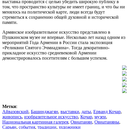
выставка проводится с целью убедить широкую публику в
том, что пространство культуры не имеет границ, и что бы ни
менялось на политической карте, люди всегда будут
стремиться к сохранению общей духовной и исторической
памяти.
Армянское изобразительное искусство представлено в
Пушкинском музее не впервые. Несколько лет назад одним из
мероприятий Года Армении в России стала экспозиция
«Реликвии Святого Эчмиадзина». Тогда декоративно-
прикладное искусство средневековой Армении
демонстрировалось посетителям с большим успехом.
Метки
:
Айвазовский
,
Башинджагян
,
выставки
,
даты
,
Ерванд Кочар
,
живопись
,
изобразительное искусство
,
Кочар
,
музеи
,
Национальная картинная галерея
,
Овнатанян
,
Овнатаняны
,
Сарьян
,
события
,
традиции
,
художники