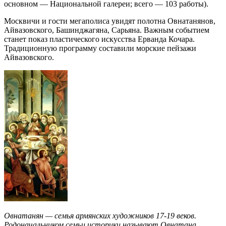
основном — Национальной галереи; всего — 103 работы).
Москвичи и гости мегаполиса увидят полотна Овнатанянов,
Айвазовского, Башинджагяна, Сарьяна. Важным событием
станет показ пластического искусства Ерванда Кочара.
Традиционную программу составили морские пейзажи
Айвазовского.
Овнатанян — семья армянских художников 17-19 веков.
Родоначальником семьи историки называют Овнатана