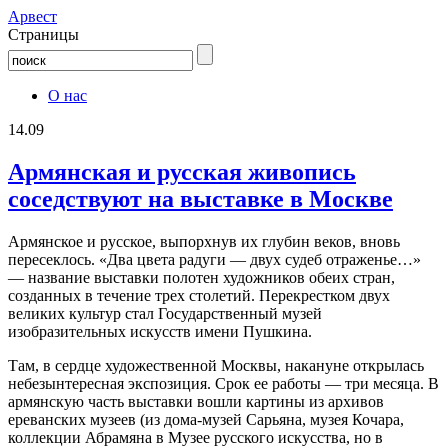
Aрвест
Страницы
О нас
14.09
Армянская и русская живопись
соседствуют на выставке в Москве
Армянское и русское, выпорхнув их глубин веков, вновь
пересеклось. «Два цвета радуги — двух судеб отраженье…»
— название выставки полотен художников обеих стран,
созданных в течение трех столетий. Перекрестком двух
великих культур стал Государственный музей
изобразительных искусств имени Пушкина.
Там, в сердце художественной Москвы, накануне открылась
небезынтересная экспозиция. Срок ее работы — три месяца. В
армянскую часть выставки вошли картины из архивов
ереванских музеев (из дома-музей Сарьяна, музея Кочара,
коллекции Абрамяна в Музее русского искусства, но в