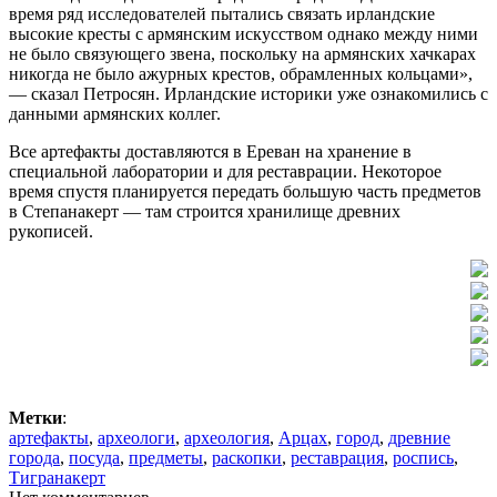
время ряд исследователей пытались связать ирландские
высокие кресты с армянским искусством однако между ними
не было связующего звена, поскольку на армянских хачкарах
никогда не было ажурных крестов, обрамленных кольцами»,
— сказал Петросян. Ирландские историки уже ознакомились с
данными армянских коллег.
Все артефакты доставляются в Ереван на хранение в
специальной лаборатории и для реставрации. Некоторое
время спустя планируется передать большую часть предметов
в Степанакерт — там строится хранилище древних
рукописей.
Метки
:
артефакты
,
археологи
,
археология
,
Арцах
,
город
,
древние
города
,
посуда
,
предметы
,
раскопки
,
реставрация
,
роспись
,
Тигранакерт