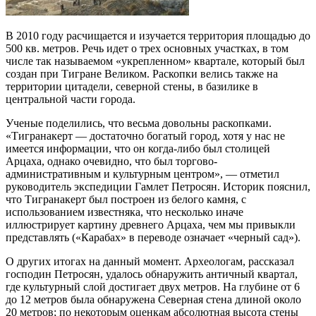
В 2010 году расчищается и изучается территория площадью до
500 кв. метров. Речь идет о трех основных участках, в том
числе так называемом «укрепленном» квартале, который был
создан при Тигране Великом. Раскопки велись также на
территории цитадели, северной стены, в базилике в
центральной части города.
Ученые поделились, что весьма довольны раскопками.
«Тигранакерт — достаточно богатый город, хотя у нас не
имеется информации, что он когда-либо был столицей
Арцаха, однако очевидно, что был торгово-
административным и культурным центром», — отметил
руководитель экспедиции Гамлет Петросян. Историк пояснил,
что Тигранакерт был построен из белого камня, с
использованием известняка, что несколько иначе
иллюстрирует картину древнего Арцаха, чем мы привыкли
представлять («Карабах» в переводе означает «черный сад»).
О других итогах на данный момент. Археологам, рассказал
господин Петросян, удалось обнаружить античный квартал,
где культурный слой достигает двух метров. На глубине от 6
до 12 метров была обнаружена Северная стена длиной около
20 метров; по некоторым оценкам абсолютная высота стены