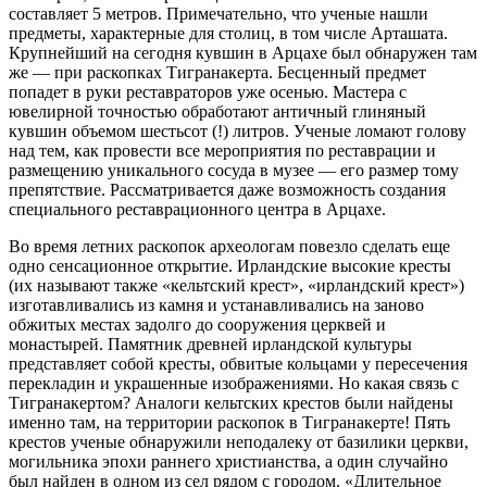
составляет 5 метров. Примечательно, что ученые нашли
предметы, характерные для столиц, в том числе Арташата.
Крупнейший на сегодня кувшин в Арцахе был обнаружен там
же — при раскопках Тигранакерта. Бесценный предмет
попадет в руки реставраторов уже осенью. Мастера с
ювелирной точностью обработают античный глиняный
кувшин объемом шестьсот (!) литров. Ученые ломают голову
над тем, как провести все мероприятия по реставрации и
размещению уникального сосуда в музее — его размер тому
препятствие. Рассматривается даже возможность создания
специального реставрационного центра в Арцахе.
Во время летних раскопок археологам повезло сделать еще
одно сенсационное открытие. Ирландские высокие кресты
(их называют также «кельтский крест», «ирландский крест»)
изготавливались из камня и устанавливались на заново
обжитых местах задолго до сооружения церквей и
монастырей. Памятник древней ирландской культуры
представляет собой кресты, обвитые кольцами у пересечения
перекладин и украшенные изображениями. Но какая связь с
Тигранакертом? Аналоги кельтских крестов были найдены
именно там, на территории раскопок в Тигранакерте! Пять
крестов ученые обнаружили неподалеку от базилики церкви,
могильника эпохи раннего христианства, а один случайно
был найден в одном из сел рядом с городом. «Длительное