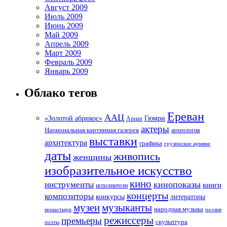
Август 2009
Июль 2009
Июнь 2009
Май 2009
Апрель 2009
Март 2009
Февраль 2009
Январь 2009
Облако тегов
Ереван
ААЦ
«Золотой абрикос»
Гюмри
Арцах
актеры
Национальная картинная галерея
археология
выставки
архитектура
графика
грузинские армяне
даты
живопись
женщины
изобразительное искусство
кино
кинопоказы
инструменты
книги
исполнители
концерты
композиторы
литераторы
конкурсы
музеи
музыканты
народная музыка
монастыри
поэзия
режиссеры
премьеры
скульптура
поэты