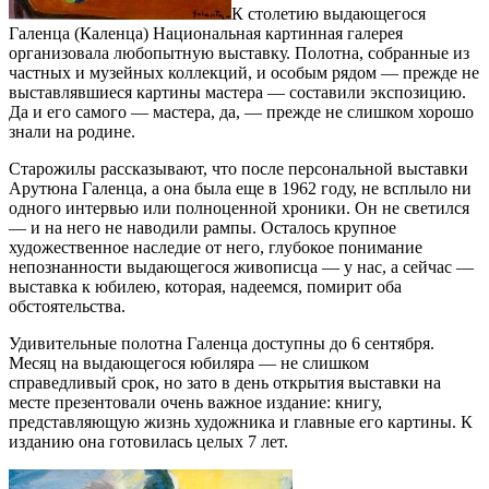
К столетию выдающегося
Галенца (Каленца) Национальная картинная галерея
организовала любопытную выставку. Полотна, собранные из
частных и музейных коллекций, и особым рядом — прежде не
выставлявшиеся картины мастера — составили экспозицию.
Да и его самого — мастера, да, — прежде не слишком хорошо
знали на родине.
Старожилы рассказывают, что после персональной выставки
Арутюна Галенца, а она была еще в 1962 году, не всплыло ни
одного интервью или полноценной хроники. Он не светился
— и на него не наводили рампы. Осталось крупное
художественное наследие от него, глубокое понимание
непознанности выдающегося живописца — у нас, а сейчас —
выставка к юбилею, которая, надеемся, помирит оба
обстоятельства.
Удивительные полотна Галенца доступны до 6 сентября.
Месяц на выдающегося юбиляра — не слишком
справедливый срок, но зато в день открытия выставки на
месте презентовали очень важное издание: книгу,
представляющую жизнь художника и главные его картины. К
изданию она готовилась целых 7 лет.