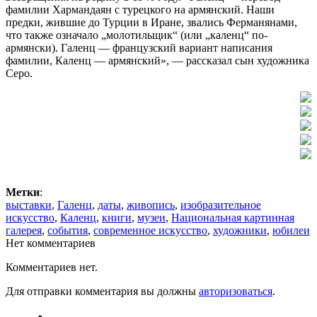
фамилии Хармандаян с турецкого на армянский. Наши
предки, жившие до Турции в Иране, звались Ферманянами,
что также означало „молотильщик“ (или „каленц“ по-
армянски). Галенц — французский вариант написания
фамилии, Каленц — армянский», — рассказал сын художника
Серо.
Метки
:
выставки
,
Галенц
,
даты
,
живопись
,
изобразительное
искусство
,
Каленц
,
книги
,
музеи
,
Национальная картинная
галерея
,
события
,
современное искусство
,
художники
,
юбилеи
Нет комментариев
Комментариев нет.
Для отправки комментария вы должны
авторизоваться
.