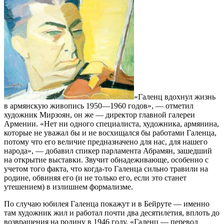
«Галенц вдохнул жизнь
в армянскую живопись 1950—1960 годов», — отметил
художник Мирзоян, он же — директор главной галереи
Армении. «Нет ни одного специалиста, художника, армянина,
которые не уважал бы и не восхищался бы работами Галенца,
потому что его величие предназначено для нас, для нашего
народа», — добавил спикер парламента Абрамян, зашедший
на открытие выставки. Звучит обнадеживающе, особенно с
учетом того факта, что когда-то Галенца сильно травили на
родине, обвиняя его (и не только его, если это станет
утешением) в излишнем формализме.
По случаю юбилея Галенца покажут и в Бейруте — именно
там художник жил и работал почти два десятилетия, вплоть до
возвращения на родину в 1946 году. «Галенц — перевод