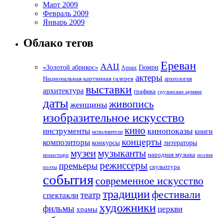
Март 2009
Февраль 2009
Январь 2009
Облако тегов
Ереван
ААЦ
«Золотой абрикос»
Гюмри
Арцах
актеры
Национальная картинная галерея
археология
выставки
архитектура
графика
грузинские армяне
даты
живопись
женщины
изобразительное искусство
кино
кинопоказы
инструменты
книги
исполнители
концерты
композиторы
литераторы
конкурсы
музеи
музыканты
народная музыка
монастыри
поэзия
режиссеры
премьеры
скульптура
поэты
события
современное искусство
традиции
фестивали
театр
спектакли
художники
фильмы
церкви
храмы