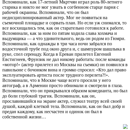
Вспоминали, как 17-летний Мкртчян играл роль 80-летнего
старика и никто не мог узнать в согбенном старце парня с
рабочей окраины. Вспоминали, что он был
недисциплинированный актер. Мог не появиться на
съемочной площадке и сорвать план. Но если уж снимался, то
все восхищались тем, как он старательно готовился к работе.
Вспоминали, как за ним по пятам ходила слава хохмача и
выдумщика — а что удивительного, ведь он родом из Гюмри.
Вспоминали, как однажды в три часа ночи забрался по
водосточной трубе под окно друга и, с шампуром шашлыка в
руке, спел серенаду. Когда в Ереван прилетел Евгений
Евстигнеев, Фрунзик не дал никому работать: после команды
«мотор!» (актер прилетел из Москвы на съемки) он появился в
павильоне с бочонком вина и громко спросил: «Кто дал право
эксплуатировать артиста после трудного перелета?!».
Вспоминали, что в Москве чаще всего просили у него
автограф, а в Армении просто обнимали и смотрели в глаза.
Вспоминали, что он прикрывался образом комедианта, но был
до боли глубокий трагик. Вспоминали, как он,
прославившийся на экране актер, служил театру всей своей
душой, каждой клеткой тела. Вспоминали, как он был добр и
предан каждому, как несчастен и одинок он был в
собственной жизни…