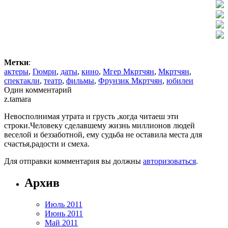
Метки
:
актеры
,
Гюмри
,
даты
,
кино
,
Мгер Мкртчян
,
Мкртчян
,
спектакли
,
театр
,
фильмы
,
Фрунзик Мкртчян
,
юбилеи
Один комментарий
z.tamara
Невосполнимая утрата и грусть ,когда читаеш эти
строки.Человеку сделавшему жизнь миллионов людей
веселой и беззаботной, ему судьба не оставила места для
счастья,радости и смеха.
Для отправки комментария вы должны
авторизоваться
.
Архив
Июль 2011
Июнь 2011
Май 2011