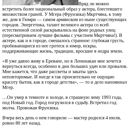
Вряд ли можно
встретить более национальный образ у актера, блестевшего
множеством граней. У Мгера (Фрунзика) Мкртчяна, к тому
же, дом в Гюмри — самом армянском из ныне существующих
городов. Энергетика, талант великого актера со всей
естественной силой раскрывались на фоне родных улиц
(пересматриваем лучшие фильмы с участием Мкртчяна!). В
актере, как и в городе, смешалось странное: глубокая грусть,
пробивающиеся из нее гротеск и юмор, искры,
поддерживающие жизнь, традиции, вросшие в недра земли.
«Я уже давно живу в Ереване, но в Ленинакан мне хочется
вернуться всегда, особенно в дни больших удач или провалов.
Мне кажется, что даже рассветы и закаты здесь
неповторимые. И нигде я так пронзительно не ощущаю
красоту бытия, как в городе детства», — то и дело напоминал
Мгер.
…Он умер в темноте и холоде, в страшную зиму 1993 года,
под Новый год. Город погрузился в судьбу. Встретил год
молча. Провожая Фрунзика.
Вчера весь день о нем говорили — мастер родился 4 июля,
ровно 80 лет назад.