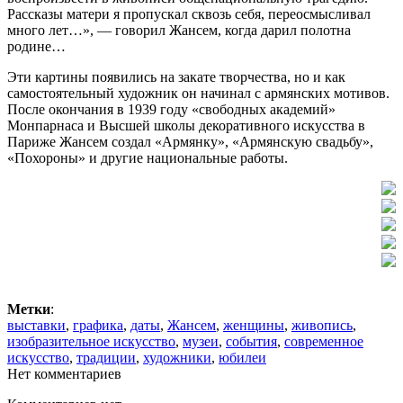
Рассказы матери я пропускал сквозь себя, переосмысливал
много лет…», — говорил Жансем, когда дарил полотна
родине…
Эти картины появились на закате творчества, но и как
самостоятельный художник он начинал с армянских мотивов.
После окончания в 1939 году «свободных академий»
Монпарнаса и Высшей школы декоративного искусства в
Париже Жансем создал «Армянку», «Армянскую свадьбу»,
«Похороны» и другие национальные работы.
Метки
:
выставки
,
графика
,
даты
,
Жансем
,
женщины
,
живопись
,
изобразительное искусство
,
музеи
,
события
,
современное
искусство
,
традиции
,
художники
,
юбилеи
Нет комментариев