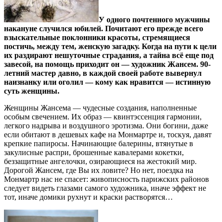
У одного почтенного мужчины
накануне случился юбилей. Почитают его прежде всего
взыскательные поклонники красоты, стремящиеся
постичь, между тем, женскую загадку. Когда на пути к цели
их раздирают нешуточные страдания, а тайна всё еще под
завесой, на помощь приходит он — художник Жансем. 90-
летний мастер давно, в каждой своей работе вывернул
наизнанку или оголил — кому как нравится — истинную
суть женщины.
Женщины Жансема — чудесные создания, наполненные
особым свечением. Их образ — квинтэссенция гармонии,
легкого надрыва и воздушного эротизма. Они богини, даже
если обитают в дешевых кафе на Монмартре и, тоскуя, давят
крепкие папиросы. Начинающие балерины, втянутые в
закулисные распри, брошенные кавалерами кокетки,
беззащитные ангелочки, озирающиеся на жестокий мир.
Дорогой Жансем, где Вы их ловите? Но нет, поездка на
Монмартр нас не спасет: живописность парижских районов
следует видеть глазами самого художника, иначе эффект не
тот, иначе домики рухнут и краски растворятся…