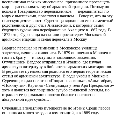
воспринимал себя как миссионера, призванного просвещать
мир — рассказывать ему об армянской трагедии. Потому он
вошел в Товарищество передвижников — передвигаться по
миру с выставками, повествуя о важном… Говорят, что на эту
нелегкую деятельность Суренянца вдохновил его знаменитый
родственник и друг отца Айвазовский, к которому семья
будущего художника перебралась из Ахалцихе в 1867 году. В
1872 отца Суренянца назначили просвитером Московской
армянской епархии и семья переехала в Москву.
Вардгес перешел из гимназии в Московское училище
зодчества, ваяния и живописи. В 1879 он поехал в Мюнхен в
гости к брату — и поступил в тамошнюю академию.
Отучившись, Вардгес отправился в Италию, где изучал
армянскую литературу в библиотеке армянских мхитаристов.
В результате путешествия родилась его первая теоретическая
статья об армянской архитектуре. В годы учебы в Мюнхене
Суренянц создал полотна «Попранная свинья», «Альгамбра»,
«Покинутая». Картина «Семирамида у тела Ара Прекрасного»
хоть и является воплощением сугубо армянской легенды, но
отражает ее формально: полотно больше посвящено
абстрактной идее судьбы…
Суренянца впечатлило путешествие по Ирану. Среди персов
он написал много этюдов и композиций, а в 1889 году