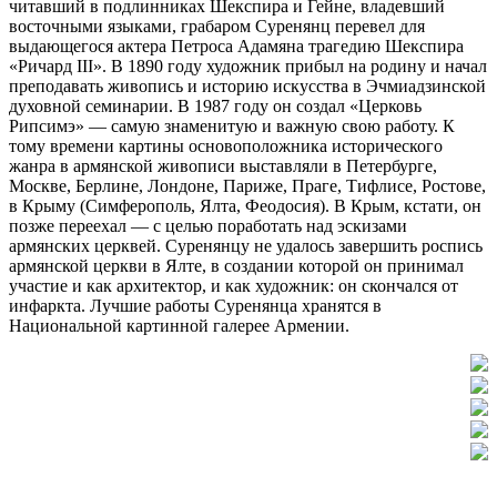
читавший в подлинниках Шекспира и Гейне, владевший
восточными языками, грабаром Суренянц перевел для
выдающегося актера Петроса Адамяна трагедию Шекспира
«Ричард III». В 1890 году художник прибыл на родину и начал
преподавать живопись и историю искусства в Эчмиадзинской
духовной семинарии. В 1987 году он создал «Церковь
Рипсимэ» — самую знаменитую и важную свою работу. К
тому времени картины основоположника исторического
жанра в армянской живописи выставляли в Петербурге,
Москве, Берлине, Лондоне, Париже, Праге, Тифлисе, Ростове,
в Крыму (Симферополь, Ялта, Феодосия). В Крым, кстати, он
позже переехал — с целью поработать над эскизами
армянских церквей. Суренянцу не удалось завершить роспись
армянской церкви в Ялте, в создании которой он принимал
участие и как архитектор, и как художник: он скончался от
инфаркта. Лучшие работы Суренянца хранятся в
Национальной картинной галерее Армении.