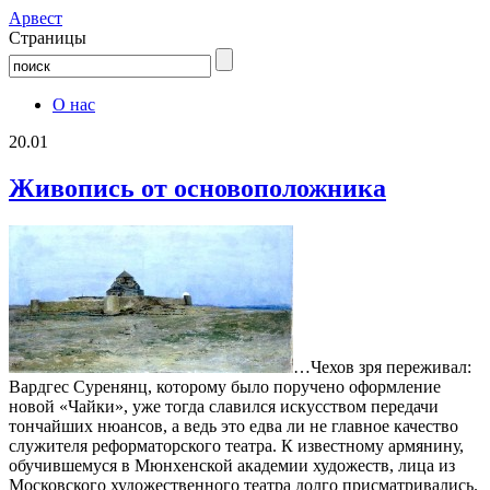
Aрвест
Страницы
О нас
20.01
Живопись от основоположника
…Чехов зря переживал:
Вардгес Суренянц, которому было поручено оформление
новой «Чайки», уже тогда славился искусством передачи
тончайших нюансов, а ведь это едва ли не главное качество
служителя реформаторского театра. К известному армянину,
обучившемуся в Мюнхенской академии художеств, лица из
Московского художественного театра долго присматривались.