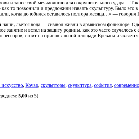
брови и занес свой меч-молнию для сокрушительного удара… Так
не как-то позвонили и предложили изваять скульптуру. Было это в
ожили, когда до юбилея оставалось полтора месяца…» — говорил 
й чаши, льется вода — символ жизни в армянском фольклоре. Оде
рное занятие и встал на защиту родины, как это часто случалос
грессоров, стоит на привокзальной площади Еревана и является
 искусство
,
Кочар
,
скульпторы
,
скульптура
,
события
,
современно
среднем:
5,00
из 5)