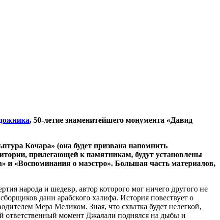
удожника
, 50-летие знаменитейшего монумента «Давид
птура Кочара» (она будет призвана напомнить
ритории, прилегающей к памятникам, будут установлены
» и «Воспоминания о маэстро». Большая часть материалов,
тия народа и шедевр, автор которого мог ничего другого не
 сборщиков дани арабского халифа. История повествует о
дителем Мера Меликом. Зная, что схватка будет нелегкой,
ый ответственный момент Джалали поднялся на дыбы и