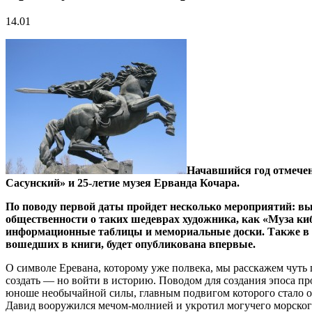
14.01
Начавшийся год отмече
Сасунский» и 25-летие музея Ерванда Кочара.
По поводу первой даты пройдет несколько мероприятий: вы
общественности о таких шедеврах художника, как «Муза ки
информационные таблицы и мемориальные доски. Также в с
вошедших в книги, будет опубликована впервые.
О символе Еревана, которому уже полвека, мы расскажем чуть 
создать — но войти в историю. Поводом для создания эпоса пр
юноше необычайной силы, главным подвигом которого стало ос
Давид вооружился мечом-молнией и укротил могучего морског