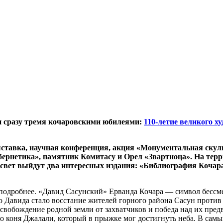
н сразу тремя кочаровскими юбилеями:
110-летие великого х
ставка, научная конференция, акция «Монументальная скуль
бернетика», памятник Комитасу и Орел «Звартноца». На тер
вет выйдут два интересных издания: «Библиография Кочара
подробнее. «Давид Сасунский» Ерванда Кочара — символ бессмер
о Давида стало восстание жителей горного района Сасун против
вобождение родной земли от захватчиков и победа над их предво
о коня Джалали, который в прыжке мог достигнуть неба. В сам