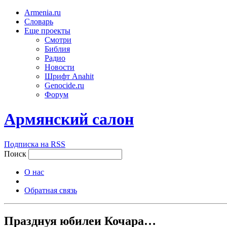
Armenia.ru
Словарь
Еще проекты
Смотри
Библия
Радио
Новости
Шрифт Anahit
Genocide.ru
Форум
Армянский салон
Подписка на RSS
Поиск
О нас
Обратная связь
Празднуя юбилеи Кочара…