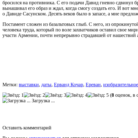
бросился на противника. С его подачи Давид гневно сдвинул 
вынашивал его образ и ждал, когда смогу создать его. И вот м
о Давиде Сасунском. Десять веков было в запасе, а мне предл
Постамент сложен из базальтовых глыб. С него, из опрокинуто
человека труда, который по воле захватчиков оставил свое ми
участи Армении, почти непрерывно страдавшей от нашествий а
Метки:
выставки
,
даты
,
Ерванд Кочар
,
Ереван
,
изобразительное
(
8
оценок, в 
Загрузка ...
Оставить комментарий