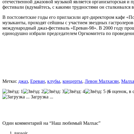
отечественной джазовой музыкой является организаторская и 
фестивали (вдумайтесь, с какими трудностями он сталкивался в
В постсоветские годы его пригласили арт-директором кафе «По
музыканты, проходят сейшны с участием звездных гастролеров
международный джаз-фестиваль «Ереван-98». В 2000 году проше
единодушно избрали председателем Оргкомитета по проведению
Метки:
джаз
,
Ереван
,
клубы
,
концерты
,
Левон Малхасян
,
Малха
(
6
оценок, в 
Загрузка ...
Один комментарий на “Наш любимый Малхас”
taragir