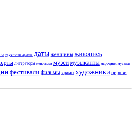
даты
живопись
женщины
ика
грузинские армяне
музеи
церты
музыканты
литераторы
народная музыка
монастыри
художники
ции
фестивали
фильмы
церкви
храмы