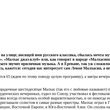
 на улице, носящей имя русского классика, сбылась мечта м
луб». «Малхас джаз-клуб» или, как говорят в народе «Малха
но зато звучит приличная музыка. А в Ереване, так уж сложи
сь, кажется: сегодня нас интересует сам Левон Малхасян, а 
ся 65 (ждем по этому поводу целую программу), а завтра вечер
орадочные шестидесятые Малхас (так его с любовью называют) п
уденческих вечеринках, ездил по Союзу, участвовал в фестиваля
а всегда отличалась особой выразительностью, и он никогда не
риглашали солистом в самые разные оркестры. Малхас играл в 
анции, Восточной Европе, в Юго-Восточной Азии. Он сполна нас