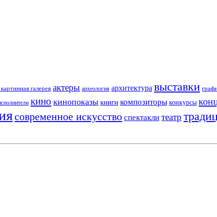
выставки
актеры
архитектура
картинная галерея
граф
археология
кино
кон
кинопоказы
композиторы
книги
конкурсы
исполнители
ия
тради
современное искусство
театр
спектакли