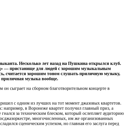
узыканта. Несколько лет назад на Пушкина открылся клуб.
сноц» — пристанище для людей с хорошим музыкальным
лось, считается хорошим тоном слушать приличную музыку,
не приличная музыка вообще.
ом он сыграет на сборном благотворительном концерте в
ришел с одним из лучших на тот момент джазовых квартетов.
х: например, в Воронеже квартет получил главный приз, а
 гнался за техническим блеском, который ослепляет аудиторию
Госджазоркестре, многочисленных, им же организованных
ладился сценическим успехом, но главная его заслуга перед