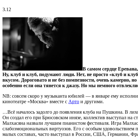
3.12
В самом сердце Еревана,
Ну, клуб и клуб, подумают люди. Нет, не просто «клуб и к
вкусом. Дороговато и не без помпезности, очень камерно, 
особенно если она тянется к джазу. Но мы немного отвлекли
NB: совсем скоро у музыканта юбилей — в январе ему исполнит
кинотеатре «Москва» вместе с
Арто
и другими.
…Всё началось задолго до появления клуба на Пушкина. В лих
Он создал его при Брюсовском инязе, коллектив выступал на ст
Малхасяна назвали лучшим пианистом фестиваля. Игра Малхасян
слабоэмоциональных виртуозов. Его с особым удовольствием п
малых составах, часто выступал в России, США, Германии, Фр