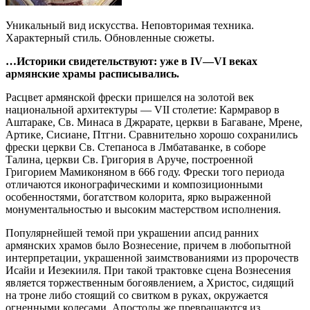
Уникальный вид искусства. Неповторимая техника.
Характерный стиль. Обновленные сюжеты.
…Историки свидетельствуют: уже в IV—VI веках
армянские храмы расписывались.
Расцвет армянской фрески пришелся на золотой век
национальной архитектуры — VII столетие: Кармравор в
Аштараке, Св. Минаса в Джрарате, церкви в Багаване, Мрене,
Артике, Сисиане, Птгни. Сравнительно хорошо сохранились
фрески церкви Св. Степаноса в Лмбатаванке, в соборе
Талина, церкви Св. Григория в Аруче, построенной
Григорием Мамиконяном в 666 году. Фрески того периода
отличаются иконографическими и композиционными
особенностями, богатством колорита, ярко выраженной
монументальностью и высоким мастерством исполнения.
Популярнейшей темой при украшении апсид ранних
армянских храмов было Вознесение, причем в любопытной
интерпретации, украшенной заимствованиями из пророчеств
Исайи и Иезекииля. При такой трактовке сцена Вознесения
является торжественным богоявлением, а Христос, сидящий
на троне либо стоящий со свитком в руках, окружается
огненными колесами. Апостолы же превращаются из