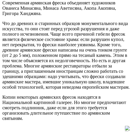
Современная армянская фреска объединяет художников
Ованеса Минасяна, Минаса Аветисяна, Акопа Акопяна,
Григора Ханджяна.
Что до древних и старинных образцов монументального вида
искусства, то они стоят перед угрозой разрушения и даже
полного исчезновения. Чаще всего причиной гибели фресок
является физическое состояние храма: если разрушен купол,
нет перекрытия, то фрески наиболее уязвимы. Кроме того,
древние армянские фрески написаны на очень тонком грунте
(от 2 до 5 мм), положенном прямо на тесаный камень. Этим в
том числе объясняется их недолговечность. Но есть и другая
проблема. Многие армянские реставраторы отбыли за
границу, а приглашенным иностранцам сложно работать со
здешними образцами: надо учитывать, что фрески создавали
армянские мастера, имевшие уникальную школу, владевшие
особой технологией, которая неведома европейским мастерам.
Копии некоторых армянских фресок находятся в
Национальной картинной галерее. Но многие предпочитают
смотреть подлинник, даже если для этого требуется
организовать длительное путешествие по армянским
святыням.