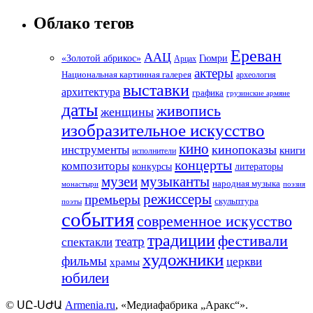
Облако тегов
Ереван
ААЦ
«Золотой абрикос»
Гюмри
Арцах
актеры
Национальная картинная галерея
археология
выставки
архитектура
графика
грузинские армяне
даты
живопись
женщины
изобразительное искусство
кино
кинопоказы
инструменты
книги
исполнители
концерты
композиторы
литераторы
конкурсы
музеи
музыканты
народная музыка
монастыри
поэзия
режиссеры
премьеры
скульптура
поэты
события
современное искусство
традиции
фестивали
театр
спектакли
художники
фильмы
церкви
храмы
юбилеи
©
ՍԸ
-
ՍԺԱ
Armenia.ru
, «Медиафабрика „Аракс“».