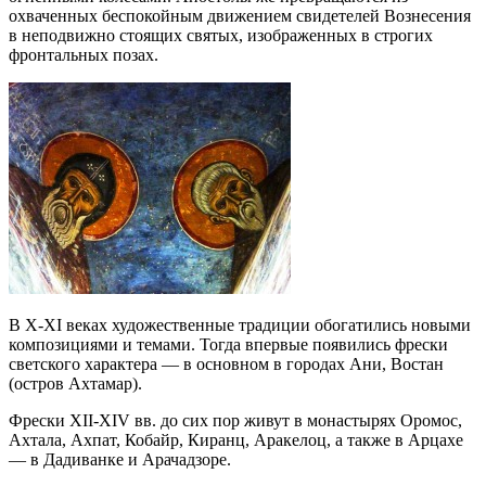
охваченных беспокойным движением свидетелей Вознесения
в неподвижно стоящих святых, изображенных в строгих
фронтальных позах.
В Х-ХI веках художественные традиции обогатились новыми
композициями и темами. Тогда впервые появились фрески
светского характера — в основном в городах Ани, Востан
(остров Ахтамар).
Фрески ХII-ХIV вв. до сих пор живут в монастырях Оромос,
Ахтала, Ахпат, Кобайр, Киранц, Аракелоц, а также в Арцахе
— в Дадиванке и Арачадзоре.