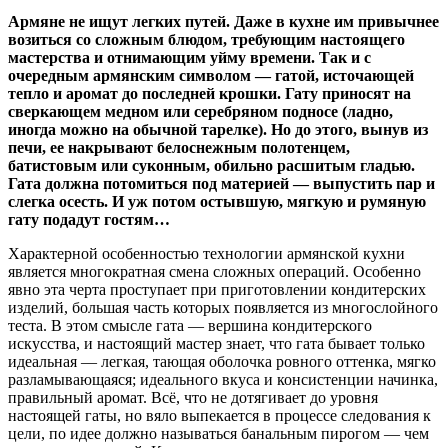
Армяне не ищут легких путей. Даже в кухне им привычнее
возиться со сложным блюдом, требующим настоящего
мастерства и отнимающим уйму времени. Так и с
очередным армянским символом — гатой, источающей
тепло и аромат до последней крошки. Гату приносят на
сверкающем медном или серебряном подносе (ладно,
иногда можно на обычной тарелке). Но до этого, вынув из
печи, ее накрывают белоснежным полотенцем,
батистовым или суконным, обильно расшитым гладью.
Гата должна потомиться под материей — выпустить пар и
слегка осесть. И уж потом остывшую, мягкую и румяную
гату подадут гостям…
Характерной особенностью технологии армянской кухни
является многократная смена сложных операций. Особенно
явно эта черта проступает при приготовлении кондитерских
изделий, большая часть которых появляется из многослойного
теста. В этом смысле гата — вершина кондитерского
искусства, и настоящий мастер знает, что гата бывает только
идеальная — легкая, тающая оболочка ровного оттенка, мягко
разламывающаяся; идеального вкуса и консистенции начинка,
правильный аромат. Всё, что не дотягивает до уровня
настоящей гаты, но вяло выпекается в процессе следования к
цели, по идее должно называться банальным пирогом — чем