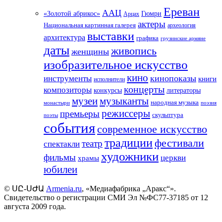
Ереван
ААЦ
«Золотой абрикос»
Гюмри
Арцах
актеры
Национальная картинная галерея
археология
выставки
архитектура
графика
грузинские армяне
даты
живопись
женщины
изобразительное искусство
кино
кинопоказы
инструменты
книги
исполнители
концерты
композиторы
литераторы
конкурсы
музеи
музыканты
народная музыка
монастыри
поэзия
режиссеры
премьеры
скульптура
поэты
события
современное искусство
традиции
фестивали
театр
спектакли
художники
фильмы
церкви
храмы
юбилеи
©
ՍԸ
-
ՍԺԱ
Armenia.ru
, «Медиафабрика „Аракс“».
Свидетельство о регистрации СМИ Эл №ФС77-37185 от 12
августа 2009 года.