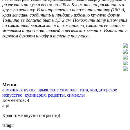
разрезать на куски весом по 200 г. Кусок теста раскатать в
круглую лепешку. В центр лепешки положить начинку (150 г),
края лепешки соединить и придать изделию круглую форму.
Толщина ее должна быть 1,5-2 см. Положить гату швом вниз
на смазанный маслом лист или жаровню, смазать ее яичным
желтком и проколоть вилкой в нескольких местах. Выпекать в
горячем духовом шкафу в течение получаса.
Метки
:
армянская кухня
,
армянские символы
,
гата
,
кондитерское
искусство
,
кулинария
,
рецепты
,
символы
Комментов: 4
arpi
Края тоже вкусно погрызть))
taragir