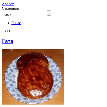
Aрвест
Страницы
О нас
13.11
Гата