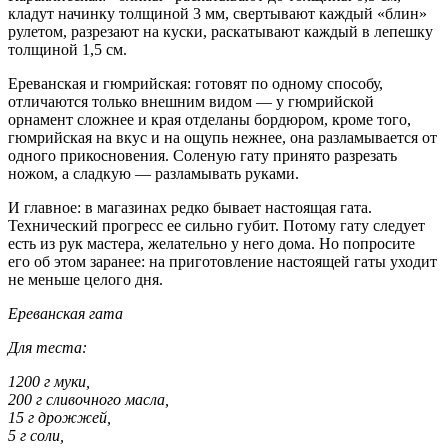
кладут начинку толщиной 3 мм, свертывают каждый «блин»
рулетом, разрезают на куски, раскатывают каждый в лепешку
толщиной 1,5 см.
Ереванская и гюмрийская: готовят по одному способу,
отличаются только внешним видом — у гюмрийской
орнамент сложнее и края отделаны бордюром, кроме того,
гюмрийская на вкус и на ощупь нежнее, она разламывается от
одного прикосновения. Соленую гату принято разрезать
ножом, а сладкую — разламывать руками.
И главное: в магазинах редко бывает настоящая гата.
Технический прогресс ее сильно губит. Потому гату следует
есть из рук мастера, желательно у него дома. Но попросите
его об этом заранее: на приготовление настоящей гаты уходит
не меньше целого дня.
Ереванская гата
Для теста:
1200 г муки,
200 г сливочного масла,
15 г дрожжей,
5 г соли,