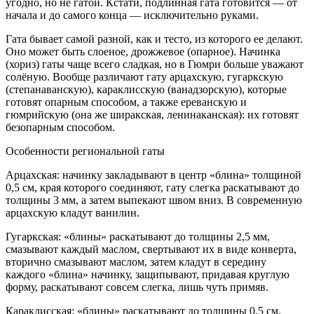
угодно, но не гатой. Кстати, подлинная гата готовится — от
начала и до самого конца — исключительно руками.
Гата бывает самой разной, как и тесто, из которого ее делают.
Оно может быть слоеное, дрожжевое (опарное). Начинка
(хориз) гаты чаще всего сладкая, но в Гюмри больше уважают
солёную. Вообще различают гату арцахскую, гугаркскую
(степанаванскую), караклисскую (ванадзорскую), которые
готовят опарным способом, а также ереванскую и
гюмрийскую (она же ширакская, ленинаканская): их готовят
безопарным способом.
Особенности региональной гаты
Арцахская: начинку закладывают в центр «блина» толщиной
0,5 см, края которого соединяют, гату слегка раскатывают до
толщины 3 мм, а затем выпекают швом вниз. В современную
арцахскую кладут ванилин.
Гугаркская: «блины» раскатывают до толщины 2,5 мм,
смазывают каждый маслом, свертывают их в виде конверта,
вторично смазывают маслом, затем кладут в середину
каждого «блина» начинку, защипывают, придавая круглую
форму, раскатывают совсем слегка, лишь чуть примяв.
Караклисская: «блины» раскатывают до толщины 0,5 см,