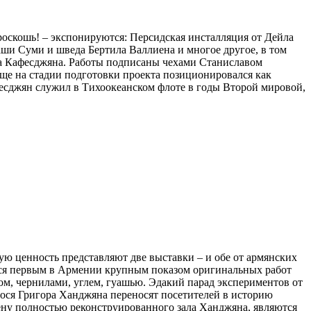
 роскошь! – экспонируются: Персидская инсталляция от Дейла
ши Суми и шведа Бертила Валлиена и многое другое, в том
ла Кафесджяна. Работы подписаны чехами Станиславом
ще на стадии подготовки проекта позиционировался как
фесджян служил в Тихоокеанском флоте в годы Второй мировой,
ую ценность представляют две выставки – и обе от армянских
ется первым в Армении крупным показом оригинальных работ
ом, чернилами, углем, гуашью. Эдакий парад экспериментов от
гося Григора Ханджяна переносят посетителей в историю
ену полностью реконструированного зала Ханджяна, являются