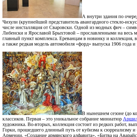
А внутри здания по очере
Чихули (крупнейший представитель авангардного стекло-искус
числе инсталляция от Сваровски. Одной из модных фич – симв
Либенски и Ярославой Брыхтовой – прославленными на весь м
главный пункт комплекса. Ереванцам в новинку и коллекция, 
а также редкая модель автомобиля «форд» выпуска 1906 года и
В нынешнем сезоне (до ко
классиков. Первая – это уникальное собрание миниатюр
Аршил
художника. Во-вторых, коллекция состоит из редких работ, в
Горки, прошедшего длинный путь от кубизма к сюрреализму и 
Армении. «Создание армянского алфавита», «Битва на Аварай