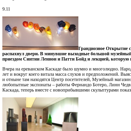
9.11
Грандиозное Открытие с
распахнул двери. В минувшие выходные большой музейный
приездом Синтии Леннон и Патти Бойд и лекцией, которую
Вчера на ереванском Каскаде было шумно и многолюдно. Наро
лет и вокруг коего витала масса слухов и предположений. Вы
и отныне там находятся Центр посетителей, Музейный магазин
любопытные экспонаты – работы Фернандо Ботеро, Линн Чедвик
Каскада, теперь вместе с новоприбывшими скульптурами пока