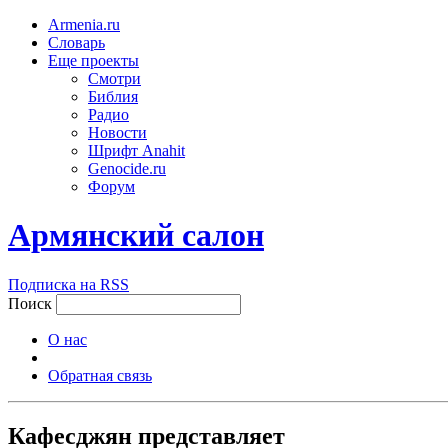
Armenia.ru
Словарь
Еще проекты
Смотри
Библия
Радио
Новости
Шрифт Anahit
Genocide.ru
Форум
Армянский салон
Подписка на RSS
Поиск
О нас
Обратная связь
Кафесджян представляет