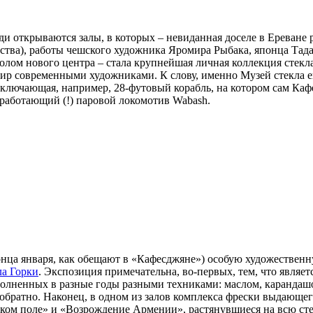
ди открываются залы, в которых – невиданная доселе в Ереване
ства), работы чешского художника Яромира Рыбака, японца Тада
олом нового центра – стала крупнейшая личная коллекция стек
ир современными художниками. К слову, именно Музей стекла е
включающая, например, 28-футовый корабль, на котором сам Ка
 работающий (!) паровой локомотив Wabash.
нца января, как обещают в «Кафесджяне») особую художественн
а Горки
. Экспозиция примечательна, во-первых, тем, что явля
ыполненных в разные годы разными техниками: маслом, карандаш
обратно. Наконец, в одном из залов комплекса фрески выдающе
ском поле» и «Возрождение Армении», растянувшиеся на всю ст