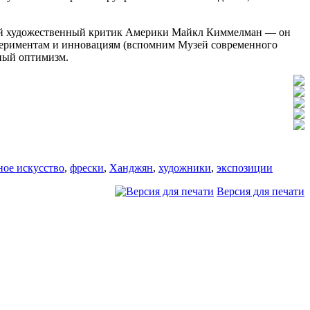
ущий художественный критик Америки Майкл Киммелман — он
спериментам и инновациям (вспомним Музей современного
чный оптимизм.
ное искусство
,
фрески
,
Ханджян
,
художники
,
экспозиции
Версия для печати