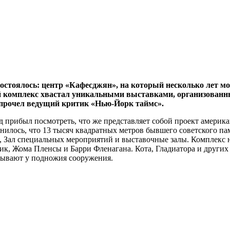
остоялось: центр «Кафесджян», на который несколько лет мо
 комплекс хвастал уникальными выставками, организованны
 прочел ведущий критик «Нью-Йорк таймс».
д прибыл посмотреть, что же представляет собой проект америк
яснилось, что 13 тысяч квадратных метров бывшего советского 
, Зал специальных мероприятий и выставочные залы. Комплекс н
, Жома Пленсы и Барри Фленагана. Кота, Гладиатора и других 
зывают у подножия сооружения.