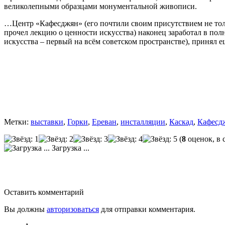
великолепными образцами монументальной живописи.
…Центр «Кафесджян» (его почтили своим присутствием не то
прочел лекцию о ценности искусства) наконец заработал в по
искусства – первый на всём советском пространстве), принял
Метки:
выставки
,
Горки
,
Ереван
,
инсталляции
,
Каскад
,
Кафесд
(
8
оценок, в 
Загрузка ...
Оставить комментарий
Вы должны
авторизоваться
для отправки комментария.