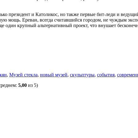
лько президент и Католикос, но также первые бит-леди и вед
лную мощь. Ереван, всегда считавшийся городом, не чуждым эк
 еще один крупный альтернативный проект, что внушает бесконе
жян
,
Музей стекла
,
новый музей
,
скульптуры
,
события
,
современ
среднем:
5,00
из 5)