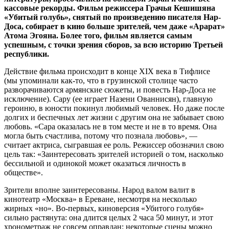
кассовые рекорды. Фильм режиссера Грачья Кешишяна
«Убитый голубь», снятый по произведению писателя Нар-
Доса, собирает в кино больше зрителей, чем даже «Арарат»
Атома Эгояна. Более того, фильм является самым
успешным, с точки зрения сборов, за всю историю Третьей
республики.
Действие фильма происходит в конце XIX века в Тифлисе
(мы упоминали как-то, что в грузинской столице часто
разворачиваются армянские сюжеты, и повесть Нар-Доса не
исключение). Сару (ее играет Назени Ованнисян), главную
героиню, в юности покинул любимый человек. Но даже после
долгих и беспечных лет жизни с другим она не забывает свою
любовь. «Сара оказалась не в том месте и не в то время. Она
могла быть счастлива, потому что познала любовь», —
считает актриса, сыгравшая ее роль. Режиссер обозначил свою
цель так: «Заинтересовать зрителей историей о том, насколько
бессильной и одинокой может оказаться личность в
обществе».
Зрители вполне заинтересованы. Народ валом валит в
кинотеатр «Москва» в Ереване, несмотря на несколько
жирных «но». Во-первых, киноверсия «Убитого голубя»
сильно растянута: она длится целых 2 часа 50 минут, и этот
хронометраж не совсем оправдан: некоторые сцены можно