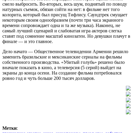
смело выбросить. Во-вторых, весь шум, поднятый по поводу
натурных съемок, обязан сойти на нет: в фильме нет того
колорита, который был присущ Тифлису. Саундтрек смущает
некоторым своим однообразием (почти три часа экранного
времени сопровождает одна и та же музыка). Наконец, не
самый лучший сценарий и слабоватая игра актеров слегка
ставят под сомнение масштаб кинозатеи. Но девушки плачут в
финале — и это главное.
Дело начато — Общественное телевидении Армении решило
заменить бразильские и мексиканские сериалы на фильмы
собственного производства. «Убитый голубь» решено было
вначале показать в кино, а телеверсия (5 серий) выйдет на
экраны до конца осени. На создание фильма потребовался
ровно год и чуть больше 200 тысяч долларов.
Метки
: