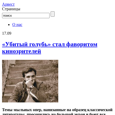
Aрвест
Страницы
О нас
17.09
«Убитый голубь» стал фаворитом
кинозрителей
Темы мыльных опер, нанизанные на образец классической
литературы, просочились на большой экран и бьют все