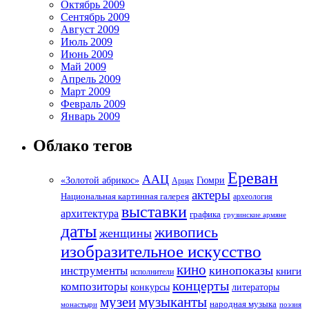
Октябрь 2009
Сентябрь 2009
Август 2009
Июль 2009
Июнь 2009
Май 2009
Апрель 2009
Март 2009
Февраль 2009
Январь 2009
Облако тегов
Ереван
ААЦ
«Золотой абрикос»
Гюмри
Арцах
актеры
Национальная картинная галерея
археология
выставки
архитектура
графика
грузинские армяне
даты
живопись
женщины
изобразительное искусство
кино
кинопоказы
инструменты
книги
исполнители
концерты
композиторы
литераторы
конкурсы
музеи
музыканты
народная музыка
монастыри
поэзия