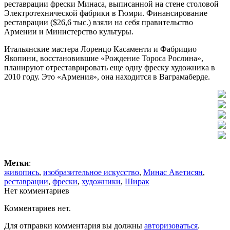
реставрации фрески Минаса, выписанной на стене столовой
Электротехнической фабрики в Гюмри. Финансирование
реставрации ($26,6 тыс.) взяли на себя правительство
Армении и Министерство культуры.
Итальянские мастера Лоренцо Касаменти и Фабрицио
Якопини, восстановившие «Рождение Тороса Рослина»,
планируют отреставрировать еще одну фреску художника в
2010 году. Это «Армения», она находится в Ваграмаберде.
Метки
:
живопись
,
изобразительное искусство
,
Минас Аветисян
,
реставрации
,
фрески
,
художники
,
Ширак
Нет комментариев
Комментариев нет.
Для отправки комментария вы должны
авторизоваться
.