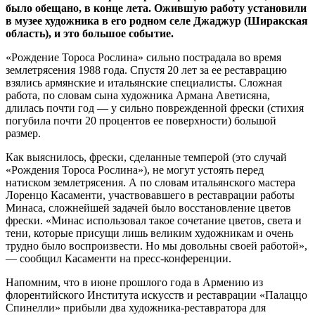
было обещано, в конце лета. Ожившую работу установили
в музее художника в его родном селе Джаджур (Ширакская
область), и это большое событие.
«Рождение Тороса Рослина» сильно пострадала во время
землетрясения 1988 года. Спустя 20 лет за ее реставрацию
взялись армянские и итальянские специалисты. Сложная
работа, по словам сына художника Армана Аветисяна,
длилась почти год — у сильно поврежденной фрески (стихия
погубила почти 20 процентов ее поверхности) большой
размер.
Как выяснилось, фрески, сделанные темперой (это случай
«Рождения Тороса Рослина»), не могут устоять перед
натиском землетрясения. А по словам итальянского мастера
Лоренцо Касаменти, участвовавшего в реставрации работы
Минаса, сложнейшей задачей было восстановление цветов
фрески. «Минас использовал такое сочетание цветов, света и
тени, которые присущи лишь великим художникам и очень
трудно было воспроизвести. Но мы довольны своей работой»,
— сообщил Касаменти на пресс-конференции.
Напомним, что в июне прошлого года в Армению из
флорентийского Института искусств и реставрации «Палаццо
Спинелли» прибыли два художника-реставратора для