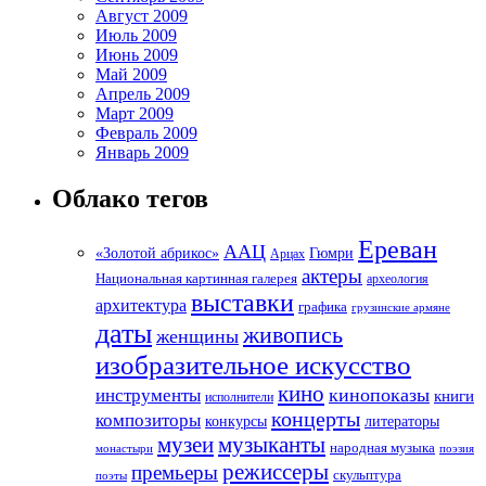
Август 2009
Июль 2009
Июнь 2009
Май 2009
Апрель 2009
Март 2009
Февраль 2009
Январь 2009
Облако тегов
Ереван
ААЦ
«Золотой абрикос»
Гюмри
Арцах
актеры
Национальная картинная галерея
археология
выставки
архитектура
графика
грузинские армяне
даты
живопись
женщины
изобразительное искусство
кино
кинопоказы
инструменты
книги
исполнители
концерты
композиторы
литераторы
конкурсы
музеи
музыканты
народная музыка
монастыри
поэзия
режиссеры
премьеры
скульптура
поэты