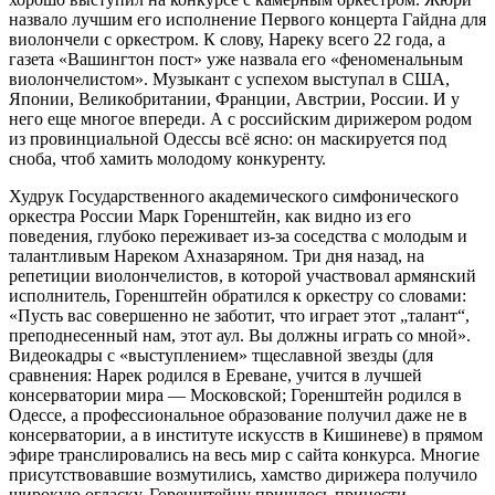
назвало лучшим его исполнение Первого концерта Гайдна для
виолончели с оркестром. К слову, Нареку всего 22 года, а
газета «Вашингтон пост» уже назвала его «феноменальным
виолончелистом». Музыкант с успехом выступал в США,
Японии, Великобритании, Франции, Австрии, России. И у
него еще многое впереди. А с российским дирижером родом
из провинциальной Одессы всё ясно: он маскируется под
сноба, чтоб хамить молодому конкуренту.
Худрук Государственного академического симфонического
оркестра России Марк Горенштейн, как видно из его
поведения, глубоко переживает из-за соседства с молодым и
талантливым Нареком Ахназаряном. Три дня назад, на
репетиции виолончелистов, в которой участвовал армянский
исполнитель, Горенштейн обратился к оркестру со словами:
«Пусть вас совершенно не заботит, что играет этот „талант“,
преподнесенный нам, этот аул. Вы должны играть со мной».
Видеокадры с «выступлением» тщеславной звезды (для
сравнения: Нарек родился в Ереване, учится в лучшей
консерватории мира — Московской; Горенштейн родился в
Одессе, а профессиональное образование получил даже не в
консерватории, а в институте искусств в Кишиневе) в прямом
эфире транслировались на весь мир с сайта конкурса. Многие
присутствовавшие возмутились, хамство дирижера получило
широкую огласку. Горенштейну пришлось принести