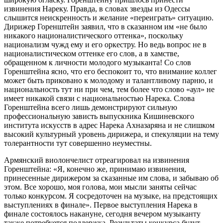
извинения Нареку. Правда, в словах звезды из Одессы
слышится неискренность и желание «переиграть» ситуацию.
Дирижер Горенштейн заявил, что в сказанном им «не было
никакого националистического оттенка», поскольку
национализм чужд ему и его оркестру. Но ведь вопрос не в
националистическом оттенке его слов, а в хамстве,
обращенном к личности молодого музыканта! Со слов
Горенштейна ясно, что его беспокоит то, что внимание коллег
может быть приковано к молодому и талантливому парню, и
национальность тут ни при чем, тем более что слово «аул» не
имеет никакой связи с национальностью Нарека. Слова
Горенштейна всего лишь демонстрируют сильную
профессиональную зависть выпускника Кишиневского
института искусств в адрес Нарека Ахназаряна и не слишком
высокий культурный уровень дирижера, и спекуляции на тему
толерантности тут совершенно неуместны.
Армянский виолончелист отреагировал на извинения
Горенштейна: «Я, конечно же, принимаю извинения,
принесенные дирижером за сказанные им слова, и забываю об
этом. Все хорошо, моя голова, мои мысли заняты сейчас
только конкурсом. Я сосредоточен на музыке, на предстоящих
выступлениях в финале». Первое выступления Нарека в
финале состоялось накануне, сегодня вечером музыканту
также потребуется поддержка. Результаты конкурса будут