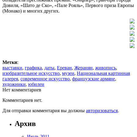
Довиля, «Шато де Ско», «Пале Рояль», Первого приза Европы
(Монако) и многих других.
Метки
:
выставки
,
графика
,
даты
,
Ереван
,
Жеранян
,
живопись
,
изобразительное искусство
,
музеи
,
Национальная картинная
галерея
,
современное искусство
,
французские армяне
,
художники
,
юбилеи
Нет комментариев
Комментариев нет.
Для отправки комментария вы должны
авторизоваться
.
Архив
Июль 2011