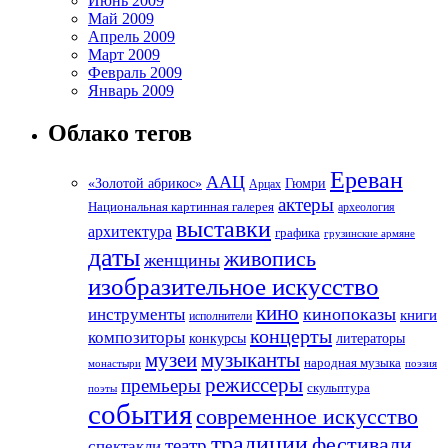
Июнь 2009
Май 2009
Апрель 2009
Март 2009
Февраль 2009
Январь 2009
Облако тегов
Ереван
ААЦ
«Золотой абрикос»
Гюмри
Арцах
актеры
Национальная картинная галерея
археология
выставки
архитектура
графика
грузинские армяне
даты
живопись
женщины
изобразительное искусство
кино
кинопоказы
инструменты
книги
исполнители
концерты
композиторы
литераторы
конкурсы
музеи
музыканты
народная музыка
монастыри
поэзия
режиссеры
премьеры
скульптура
поэты
события
современное искусство
традиции
фестивали
театр
спектакли