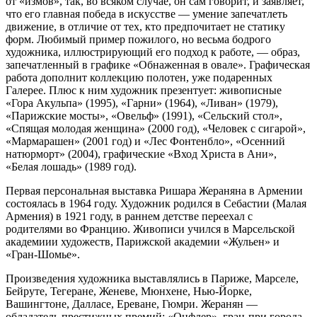
от «измов», так, во всяком случае, он сам говорит, и заявляет,
что его главная победа в искусстве — умение запечатлеть
движение, в отличие от тех, кто предпочитает не статику
форм. Любимый пример пожилого, но весьма бодрого
художника, иллюстрирующий его подход к работе, — образ,
запечатленный в графике «Обнаженная в овале». Графическая
работа дополнит коллекцию полотен, уже подаренных
Галерее. Плюс к ним художник презентует: живописные
«Гора Акульпа» (1995), «Гарни» (1964), «Ливан» (1979),
«Парижские мосты», «Овельф» (1991), «Сельский стол»,
«Спящая молодая женщина» (2000 год), «Человек с сигарой»,
«Мармарашен» (2001 год) и «Лес Фонтенбло», «Осенний
натюрморт» (2004), графические «Вход Христа в Ани»,
«Белая лошадь» (1989 год).
Первая персональная выставка Ришара Жераняна в Армении
состоялась в 1964 году. Художник родился в Себастии (Малая
Армения) в 1921 году, в раннем детстве переехал с
родителями во Францию. Живописи учился в Марсельской
академиии художеств, Парижской академии «Жульен» и
«Гран-Шомье».
Произведения художника выставлялись в Париже, Марселе,
Бейруте, Тегеране, Женеве, Мюнхене, Нью-Йорке,
Вашингтоне, Далласе, Ереване, Гюмри. Жеранян —
обладатель престижных премий: «Онфлер», гран-при города