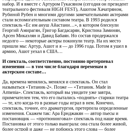
набор. И я вместе с Артуром Гукасяном (сегодня он президент
театрального фестиваля HIGH FEST), Ашотом Хачатряном,
Рубиной Рубен и многими другими замечательными актерами
стали вспомогательным составом театра. В 1993 родился
спектакль «Ес им ануш Айастани…», в котором блеснули
Георгий Амирагян, Григор Багдасарян, Кристина Заминян,
Арсен Микаэлян и Давид Бабаян. Но состав продержался
недолго — некоторые актеры покинули театр. На их место
пришли мы: Артур, Ашот и я — до 1996 года. Потом я ушел в
армию, Ашот уехал в США…
И спекталь, соответственно, постоянно претерпевал
изменения — в том числе благодаря переменам в
актерском составе…
Да, времена менялись, менялся и спектакль. Он стал
называться «Титаник-2». Позже — «Титаник. Made in
Armenia». Спектакль, который вы увидите уже завтра,
примечателен тем, что его пытались «поднять» старики театра
— те, кто когда-то в разные годы играл в нем. Конечно,
спектакль, точнее, его драматургия, претерпела определенные
изменения. Скажем так: Ара Ернджакян — автор пьесы и
постановщик — «протюнинговал» спектакль под наше время.
Постановка от этого только выиграла: она стала более живой,
более острой и даже — не побоюсь этого слова — более