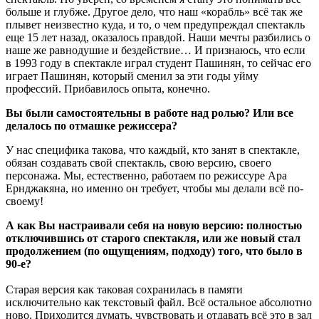
больше и глубже. Другое дело, что наш «корабль» всё так же
плывет неизвестно куда, и то, о чем предупреждал спектакль
еще 15 лет назад, оказалось правдой. Наши мечты разбились о
наше же равнодушие и бездействие… И признаюсь, что если
в 1993 году в спектакле играл студент Пашинян, то сейчас его
играет Пашинян, который сменил за эти годы уйму
профессий. Прибавилось опыта, конечно.
Вы были самостоятельны в работе над ролью? Или все
делалось по отмашке режиссера?
У нас специфика такова, что каждый, кто занят в спектакле,
обязан создавать свой спектакль, свою версию, своего
персонажа. Мы, естественно, работаем по режиссуре Ара
Ернджакяна, но именно он требует, чтобы мы делали всё по-
своему!
А как Вы настраивали себя на новую версию: полностью
отключившись от старого спектакля, или же новый стал
продолжением (по ощущениям, подходу) того, что было в
90-е?
Старая версия как таковая сохранилась в памяти
исключительно как текстовый файл. Всё остальное абсолютно
ново. Приходится думать, чувствовать и отдавать всё это в зал