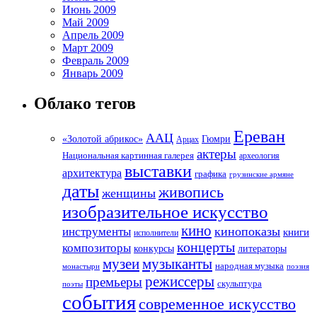
Июнь 2009
Май 2009
Апрель 2009
Март 2009
Февраль 2009
Январь 2009
Облако тегов
Ереван
ААЦ
«Золотой абрикос»
Гюмри
Арцах
актеры
Национальная картинная галерея
археология
выставки
архитектура
графика
грузинские армяне
даты
живопись
женщины
изобразительное искусство
кино
кинопоказы
инструменты
книги
исполнители
концерты
композиторы
литераторы
конкурсы
музеи
музыканты
народная музыка
монастыри
поэзия
режиссеры
премьеры
скульптура
поэты
события
современное искусство