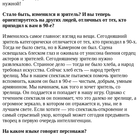
нужной!
Стало быть, изменился и зритель? И вы теперь
ориентируетесь на других людей, отличных от тех, кто
приходил к вам в 90-е?
Изменилось самое главное: взгляд на вещи. Сегодняшний
зритель категорически отличается от тех, кто приходил в 90-х.
Тогда не было света, но в Камерном он был. Сцена
освещалась блеском глаз и оживала от унисона биения сердец
актеров и зрителей. Сегодняшнему зрителю нужно
развлекалово. Странное дело — тогда не было хлеба, а народ
требовал искусства. Сейчас хлеб есть — народ требует
зрелищ. Мы в нашем спектакле пытаемся помочь зрителю
вспомнить, каким он был в 90-е — чистым, добрым, умным
армянином. Мы начинаем, как того и хочет зритель, со
зрелища. Он поддается и попадает в нашу игру. Однако с
течением спектакля он понимает, что это далеко не зрелище, а
огромное зеркало, в котором он отражается и, увы, не в
лучшем свете. Если хотите — это спектакль-откровение и
самый серьезный укор, который может сегодня предъявить
творец в первую очередь интеллигенции.
На каком языке говорят персонажи?