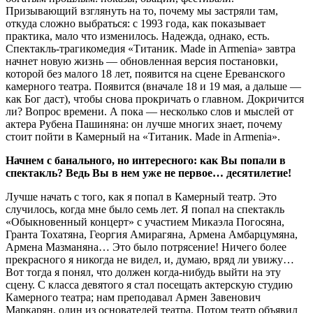
Призывающий взглянуть на то, почему мы застряли там,
откуда сложно выбраться: с 1993 года, как показывает
практика, мало что изменилось. Надежда, однако, есть.
Спектакль-трагикомедия «Титаник. Made in Armenia» завтра
начнет новую жизнь — обновленная версия постановки,
которой без малого 18 лет, появится на сцене Ереванского
камерного театра. Появится (вначале 18 и 19 мая, а дальше —
как Бог даст), чтобы снова прокричать о главном. Докричится
ли? Вопрос времени. А пока — несколько слов и мыслей от
актера Рубена Пашиняна: он лучше многих знает, почему
стоит пойти в Камерный на «Титаник. Made in Armenia».
Начнем с банального, но интересного: как Вы попали в
спектакль? Ведь Вы в нем уже не первое… десятилетие!
Лучше начать с того, как я попал в Камерный театр. Это
случилось, когда мне было семь лет. Я попал на спектакль
«Обыкновенный концерт» с участием Микаэла Погосяна,
Гранта Тохатяна, Георгия Амирагяна, Армена Амбарцумяна,
Армена Мазманяна… Это было потрясение! Ничего более
прекрасного я никогда не видел, и, думаю, вряд ли увижу…
Вот тогда я понял, что должен когда-нибудь выйти на эту
сцену. С класса девятого я стал посещать актерскую студию
Камерного театра; нам преподавал Армен Завенович
Маркарян, один из основателей театра. Потом театр объявил