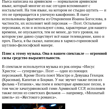
Пьеса написана на армянском — нормальном армянском
языке, который многие из нас сегодня вспоминают с
ностальгией. На том языке, на котором не стыдно шутить — и
это не превращается в уличную какофонию. В пьесе
использованы фрагменты из Откровения Иоанна Богослова, в
частности, их исполняет мой персонаж — Поэт. Остальные
персонажи, если и используют слова, характерные для нашего
времени, не опускаются, тем не менее, до того уровня, на
котором уже давно существует всё наше телевидение, кино и
проч. Пьеса, я бы сказал, написана в хармсо-гориновской
шутливо-философской манере.
Плюс к этому музыка. Она в вашем спектакле — огромной
силы средство выразительности.
В спектакле используется музыка из рок-оперы «Иисус
Христос — суперзвезда». Поэт — один из поющих
персонажей. Кроме Поэта поют Маэстро и Девушка Гехецик
(Красивая), Капитан и Боцман. У нас звучит также песня из
фильма «Титаник», мы поем и некоторые армянские песни, в
том числе хачатуряновский гимн Армянской ССР, исполняем
также песни из советских фильмов — например, «Мохнатый
шмель» из «Жестокого романса».