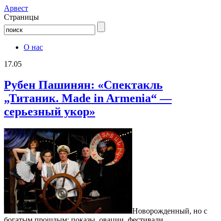
Aрвест
Страницы
О нас
17.05
Рубен Пашинян: «Спектакль
„Титаник. Made in Armenia“ —
серьезный укор»
Новорожденный, но с
богатым прошлым: показы, овации, фестивали.