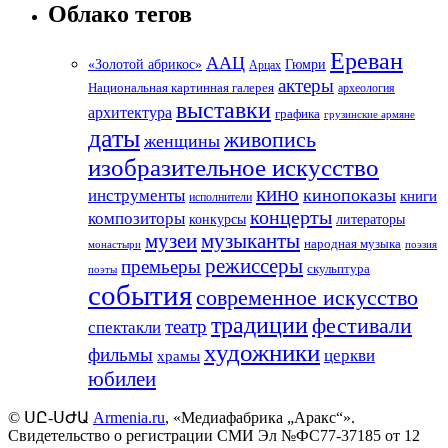
Облако тегов
Ереван
ААЦ
«Золотой абрикос»
Гюмри
Арцах
актеры
Национальная картинная галерея
археология
выставки
архитектура
графика
грузинские армяне
даты
живопись
женщины
изобразительное искусство
кино
кинопоказы
инструменты
книги
исполнители
концерты
композиторы
литераторы
конкурсы
музеи
музыканты
народная музыка
монастыри
поэзия
режиссеры
премьеры
скульптура
поэты
события
современное искусство
традиции
фестивали
театр
спектакли
художники
фильмы
церкви
храмы
юбилеи
©
ՍԸ
-
ՍԺԱ
Armenia.ru
, «Медиафабрика „Аракс“».
Свидетельство о регистрации СМИ Эл №ФС77-37185 от 12