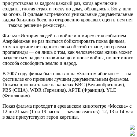
присутствовал за кадром каждый раз, когда армянские
солдаты, глотая страх и тоску по дому, обращаясь к Богу, шли
на огонь. В фильме встречаются уникальные документальные
кадры ближних боев, но откровенно кровавых сцен в нем нет
— таково решение режиссера.
Фильм «История людей на войне и в мире» стал событием.
Азербайджан не раз пытался бойкотировать показ фильма,
хотя в картине нет одного слова об этой стране, ни грамма
пропаганды — он лишь о том, как человеческая жизнь может
разделиться на две половины: до и после войны, но нет иного
способа освободить землю и народ.
В 2007 году фильм был показан на «Золотом абрикосе» — на
фестивлае его признали лучшим документальным фильмом.
Показы прошли также на каналах BBC (Великобритания),
PBS (США), WDR (Германия), АРТЕ (Франция), YLE
(Финляндия).
Показ фильма проходит в ереванском кинотеатре «Москва» с
12 по 21 мая (15 и 19 часов — начало сеансов). 12, 13 и 14 мая
в зале присутствуют герои картины.