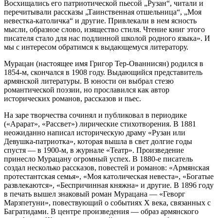
Восхищались его патриотической пьесой „Рузан“, читали и
перечитывали рассказы „Таинственная отшельница“, „Моя
невестка-католичка“ и другие. Привлекали в нем ясность
мысли, образное слово, изящество стиля. Чтение книг этого
писателя стало для нас подлинной школой родного языка». И
мы с интересом обратимся к выдающемуся литератору.
Мурацан (настоящее имя Григор Тер-Ованнисян) родился в
1854-м, скончался в 1908 году. Выдающийся представитель
армянской литературы. В юности он выбрал стезю
романтической поэзии, но прославился как автор
исторических романов, рассказов и пьес.
На заре творчества сочинял и публиковал в периодике
(«Арарат», «Рассвет») лирические стихотворения. В 1881
неожиданно написал историческую драму «Рузан или
Девушка-патриотка», которая вышла в свет долгие годы
спустя — в 1900-м, в журнале «Театр». Произведение
принесло Мурацану огромный успех. В 1880-е писатель
создал несколько рассказов, повестей и романов: «Армянская
протестантская семья», «Моя католическая невеста», «Богатые
развлекаются», «Беспричинная княжна» и другие. В 1896 году
в печать вышел знаковый роман Мурацана — «Геворг
Марзпетуни», повествующий о событиях Х века, связанных с
Багратидами. В центре произведения — образ армянского