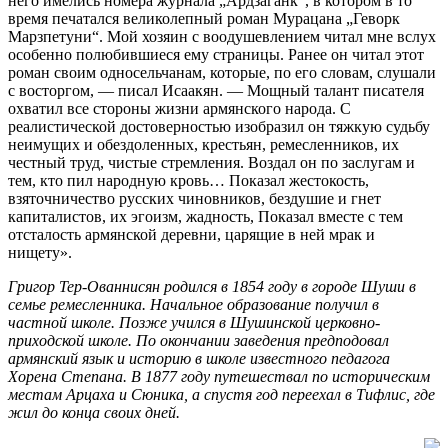
него имелись номера журнала „Ардзаганк“, в котором в то
время печатался великолепный роман Мурацана „Геворк
Марзпетуни“. Мой хозяин с воодушевлением читал мне вслух
особенно полюбившиеся ему страницы. Ранее он читал этот
роман своим односельчанам, которые, по его словам, слушали
с восторгом, — писал Исаакян. — Мощный талант писателя
охватил все стороны жизни армянского народа. С
реалистической достоверностью изобразил он тяжкую судьбу
неимущих и обездоленных, крестьян, ремесленников, их
честный труд, чистые стремления. Воздал он по заслугам и
тем, кто пил народную кровь… Показал жестокость,
взяточничество русских чиновников, бездушие и гнет
капиталистов, их эгоизм, жадность, Показал вместе с тем
отсталость армянской деревни, царящие в ней мрак и
нищету».
Григор Тер-Ованнисян родился в 1854 году в городе Шуши в
семье ремесленника. Начальное образование получил в
частной школе. Позже учился в Шушинской церковно-
приходской школе. По окончании заведения предподовал
армянский язык и историю в школе известного педагога
Хорена Степана. В 1877 году путешествал по историческим
местам Арцаха и Сюника, а спустя год переехал в Тифлис, где
жил до конца своих дней.