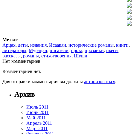
Метки
:
Арцах
,
даты
,
издания
,
Исаакян
,
исторические романы
,
книги
,
литераторы
,
Мурацан
,
писатели
,
проза
,
прозаики
,
пьесы
,
рассказы
,
романы
,
стихотворения
,
Шуши
Нет комментариев
Комментариев нет.
Для отправки комментария вы должны
авторизоваться
.
Архив
Июль 2011
Июнь 2011
Май 2011
Апрель 2011
Март 2011
Февраль 2011