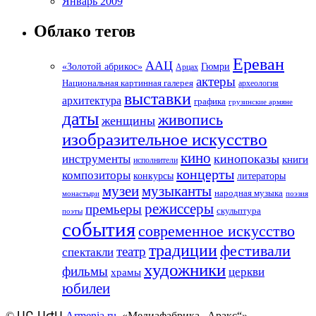
Январь 2009
Облако тегов
Ереван
ААЦ
«Золотой абрикос»
Гюмри
Арцах
актеры
Национальная картинная галерея
археология
выставки
архитектура
графика
грузинские армяне
даты
живопись
женщины
изобразительное искусство
кино
кинопоказы
инструменты
книги
исполнители
концерты
композиторы
литераторы
конкурсы
музеи
музыканты
народная музыка
монастыри
поэзия
режиссеры
премьеры
скульптура
поэты
события
современное искусство
традиции
фестивали
театр
спектакли
художники
фильмы
церкви
храмы
юбилеи
©
ՍԸ
-
ՍԺԱ
Armenia.ru
, «Медиафабрика „Аракс“».