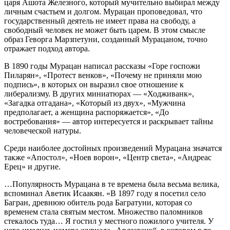
царя Ашота Железного, который мучительно выбирал между
личным счастьем и долгом. Мурацан проповедовал, что
государственный деятель не имеет права на свободу, а
свободный человек не может быть царем. В этом смысле
образ Геворга Марзпетуни, созданный Мурацаном, точно
отражает подход автора.
В 1890 годы Мурацан написал рассказы «Горе госпожи
Пиларян», «Протест венков», «Почему не приняли мою
подпись», в которых он выразил свое отношение к
либерализму. В других миниатюрах — «Ходживанк»,
«Загадка отгадана», «Который из двух», «Мужчина
предполагает, а женщина распоряжается», «До
востребования» — автор интересуется и раскрывает тайны
человеческой натуры.
Среди наиболее достойных произведений Мурацана значатся
также «Апостол», «Ноев ворон», «Центр света», «Андреас
Ерец» и другие.
…Популярность Мурацана в те времена была весьма велика,
вспоминал Аветик Исаакян. «В 1897 году я посетил село
Багран, древнюю обитель рода Багратуни, которая со
временем стала святым местом. Множество паломников
стекалось туда… Я гостил у местного пожилого учителя. У