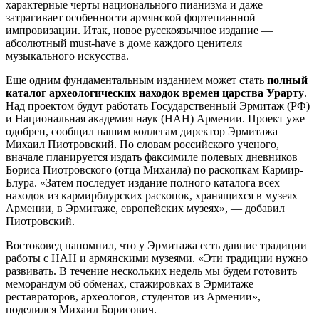
характерные черты национального пианизма и даже
затрагивает особенности армянской фортепианной
импровизации. Итак, новое русскоязычное издание —
абсолютный must-have в доме каждого ценителя
музыкального искусства.
Еще одним фундаментальным изданием может стать
полный
каталог археологических находок времен царства Урарту
.
Над проектом будут работать Государственный Эрмитаж (РФ)
и Национальная академия наук (НАН) Армении. Проект уже
одобрен, сообщил нашим коллегам директор Эрмитажа
Михаил Пиотровский. По словам российского ученого,
вначале планируется издать факсимиле полевых дневников
Бориса Пиотровского (отца Михаила) по раскопкам Кармир-
Блура. «Затем последует издание полного каталога всех
находок из кармирблурских раскопок, хранящихся в музеях
Армении, в Эрмитаже, европейских музеях», — добавил
Пиотровский.
Востоковед напомнил, что у Эрмитажа есть давние традиции
работы с НАН и армянскими музеями. «Эти традиции нужно
развивать. В течение нескольких недель мы будем готовить
меморандум об обменах, стажировках в Эрмитаже
реставраторов, археологов, студентов из Армении», —
поделился Михаил Борисович.