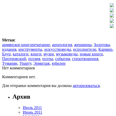
Метки
:
армянское книгопечатание
,
археология
,
женщины
,
Золотова
,
издания
,
инструменты
,
искусствоведы
,
исполнители
,
Кармир-
Блур
,
каталоги
,
книги
,
музеи
,
музыковеды
,
новые книги
,
Пиотровский
,
поэзия
,
поэты
,
события
,
стихотворения
,
Туманян
,
Урарту
,
Эрмитаж
,
юбилеи
Нет комментариев
Комментариев нет.
Для отправки комментария вы должны
авторизоваться
.
Архив
Июль 2011
Июнь 2011