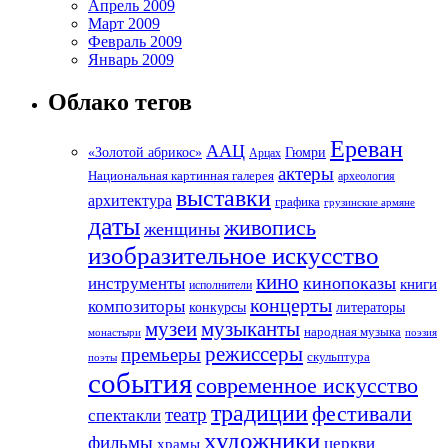
Апрель 2009
Март 2009
Февраль 2009
Январь 2009
Облако тегов
Ереван
ААЦ
«Золотой абрикос»
Гюмри
Арцах
актеры
Национальная картинная галерея
археология
выставки
архитектура
графика
грузинские армяне
даты
живопись
женщины
изобразительное искусство
кино
кинопоказы
инструменты
книги
исполнители
концерты
композиторы
литераторы
конкурсы
музеи
музыканты
народная музыка
монастыри
поэзия
режиссеры
премьеры
скульптура
поэты
события
современное искусство
традиции
фестивали
театр
спектакли
художники
фильмы
церкви
храмы