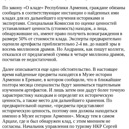
По закону «О кладе» Республики Армения, граждане обязаны
сообщать в соответствующие инстанции о найденных ими
кладах для их дальнейшего изучения историками и
экспертами. Специальная Комиссия по оценке ценностей
устанавливает ценность (стоимость) находок, а лица,
обнаружившие их, имеют право получить вознаграждения в
размере 50% от стоимости клада. Эксперты предварительно
оценили артефакты приблизительно 2-4 вв. до нашей эры в
восемь миллионов драмов. Но Андраник, как пишут коллеги,
отказался от предлагаемой суммы в четыре миллиона драмов,
посчитав ее недостаточной.
Далее описывается еще одно обстоятельство. В настоящее
время найденные предметы находятся в Музее истории
Армении в Ереване, в котором сообщили, что в ближайшие
полтора месяца специалисты будут заниматься тщательным
изучением артефактов. И лишь затем они дадут более точную
характеристику находкам и определят их историческую
ценность, а также место для дальнейшего хранения. По
предварительной оценке, «предметы представляют
историческую ценность, поэтому они должны находиться
именно в Музее истории Армении». Между тем в самом
Арцахе, где и был обнаружен клад, с этим мнением не
согласны. Начальник управления по туризму НКР Сергей