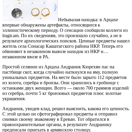
Небывалая находка: в Арцахе
впервые обнаружены артефакты, относящиеся к
эллинистическому периоду. О сенсации сообщили коллеги из
lragir.am. По их сведениям, это произошло случайно, а не в
результате археологических поисков. Ценные предметы нашел
житель села Сонасар Кашатагского района НКР. Теперь его
обвиняют в незаконном вывозе находок из НКР и…
незаконном ввозе в РА.
Простой селянин из Арцаха Андраник Кюрехян пас на
пастбище скот, когда случайно наткнулся на яму, полную
уникальных предметов. На месте было зарыто 112 предметов
из золота, серебра и бронзы. Они хранились в гробнице с
останками двух женщин. Всего — около 700 граммов изделий
из серебра, почти 5 кг бронзовых предметов плюс золотые
украшения.
Андраник, увидев клад, решил выяснить, какова его ценность.
С этой целью он сфотографировал предметы и отправил
снимки своему знакомому в Ереван. Тот обратился в
правоохранительные органы, в результате Андранику
предписали приехать в армянскую столицу.