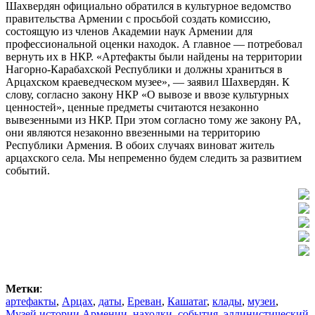
Шахвердян официально обратился в культурное ведомство
правительства Армении с просьбой создать комиссию,
состоящую из членов Академии наук Армении для
профессиональной оценки находок. А главное — потребовал
вернуть их в НКР. «Артефакты были найдены на территории
Нагорно-Карабахской Республики и должны храниться в
Арцахском краеведческом музее», — заявил Шахвердян. К
слову, согласно закону НКР «О вывозе и ввозе культурных
ценностей», ценные предметы считаются незаконно
вывезенными из НКР. При этом согласно тому же закону РА,
они являются незаконно ввезенными на территорию
Республики Армения. В обоих случаях виноват житель
арцахского села. Мы непременно будем следить за развитием
событий.
Метки
:
артефакты
,
Арцах
,
даты
,
Ереван
,
Кашатаг
,
клады
,
музеи
,
Музей истории Армении
,
находки
,
события
,
эллинистический