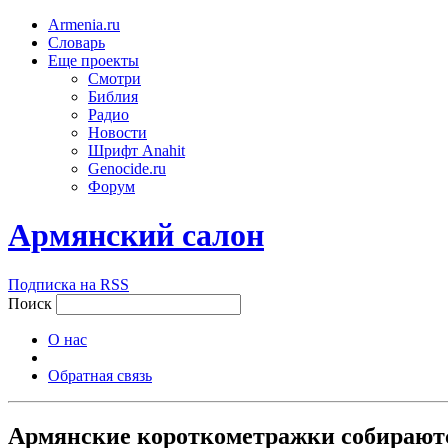
Armenia.ru
Словарь
Еще проекты
Смотри
Библия
Радио
Новости
Шрифт Anahit
Genocide.ru
Форум
Армянский салон
Подписка на RSS
Поиск
О нас
Обратная связь
Армянские короткометражки собираютс