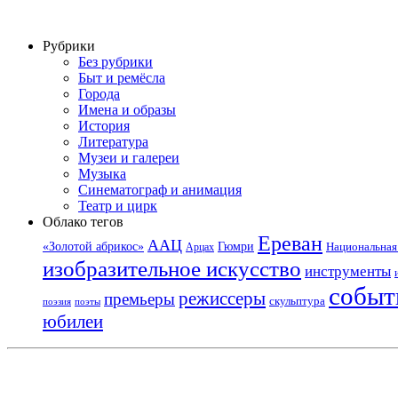
Рубрики
Без рубрики
Быт и ремёсла
Города
Имена и образы
История
Литература
Музеи и галереи
Музыка
Синематограф и анимация
Театр и цирк
Облако тегов
Ереван
ААЦ
«Золотой абрикос»
Гюмри
Национальная 
Арцах
изобразительное искусство
инструменты
событ
режиссеры
премьеры
скульптура
поэзия
поэты
юбилеи