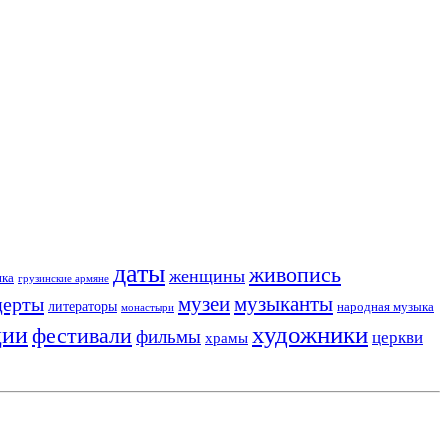
даты
живопись
женщины
ика
грузинские армяне
музеи
церты
музыканты
литераторы
народная музыка
монастыри
художники
ции
фестивали
фильмы
церкви
храмы