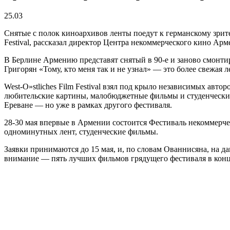
25.03
Снятые с полок киноархивов ленты поедут к германскому зрит
Festival, рассказал директор Центра некоммерческого кино Ар
В Берлине Армению представят снятый в 90-е и заново смон
Григорян «Тому, кто меня так и не узнал» — это более свежая ле
West-O»stliches Film Festival взял под крыло независимых а
любительские картины, малобюджетные фильмы и студенческие 
Ереване — но уже в рамках другого фестиваля.
28-30 мая впервые в Армении состоится Фестиваль некоммерчес
одноминутных лент, студенческие фильмы.
Заявки принимаются до 15 мая, и, по словам Ованнисяна, на 
внимание — пять лучших фильмов грядущего фестиваля в конц