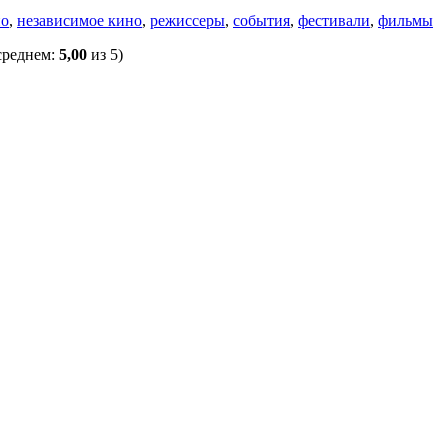
но
,
независимое кино
,
режиссеры
,
события
,
фестивали
,
фильмы
среднем:
5,00
из 5)