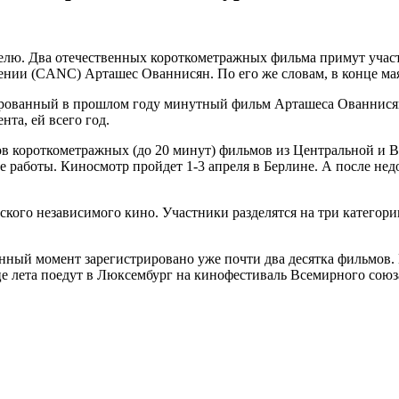
елю. Два отечественных короткометражных фильма примут участи
мении (CANC) Арташес Ованнисян. По его же словам, в конце ма
тированный в прошлом году минутный фильм Арташеса Ованнися
нта, ей всего год.
второв короткометражных (до 20 минут) фильмов из Центральной 
работы. Киносмотр пройдет 1-3 апреля в Берлине. А после нед
кого независимого кино. Участники разделятся на три категори
данный момент зарегистрировано уже почти два десятка фильмов
е лета поедут в Люксембург на кинофестиваль Всемирного сою