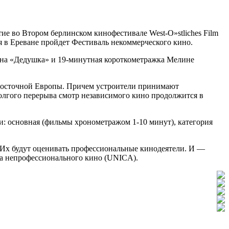
е во Втором берлинском кинофестивале West-O»stliches Film
я в Ереване пройдет Фестиваль некоммерческого кино.
на «Дедушка» и 19-минутная короткометражка Мелине
и Восточной Европы. Причем устроители принимают
олгого перерыва смотр независимого кино продолжится в
и: основная (фильмы хронометражом 1-10 минут), категория
. Их будут оценивать профессиональные кинодеятели. И —
за непрофессионального кино (UNICA).