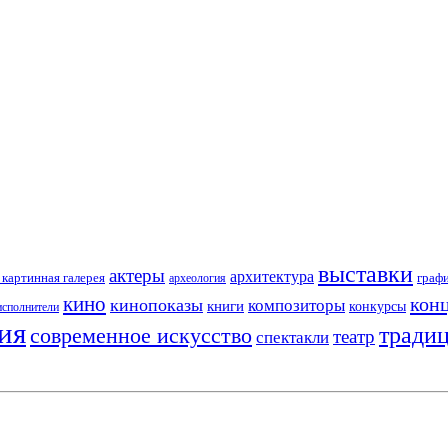
выставки
актеры
архитектура
картинная галерея
граф
археология
кино
кон
кинопоказы
композиторы
книги
конкурсы
исполнители
ия
тради
современное искусство
театр
спектакли