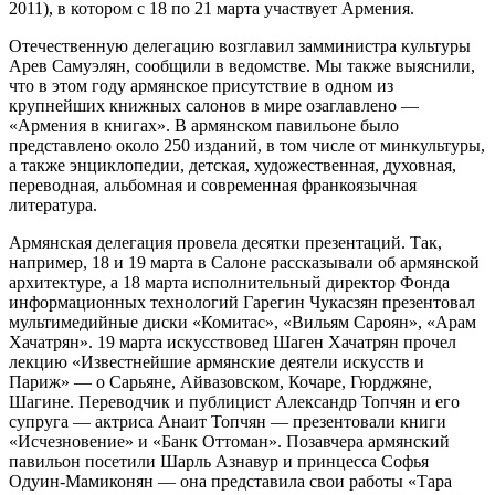
2011), в котором с 18 по 21 марта участвует Армения.
Отечественную делегацию возглавил замминистра культуры
Арев Самуэлян, сообщили в ведомстве. Мы также выяснили,
что в этом году армянское присутствие в одном из
крупнейших книжных салонов в мире озаглавлено —
«Армения в книгах». В армянском павильоне было
представлено около 250 изданий, в том числе от минкультуры,
а также энциклопедии, детская, художественная, духовная,
переводная, альбомная и современная франкоязычная
литература.
Армянская делегация провела десятки презентаций. Так,
например, 18 и 19 марта в Салоне рассказывали об армянской
архитектуре, а 18 марта исполнительный директор Фонда
информационных технологий Гарегин Чукасзян презентовал
мультимедийные диски «Комитас», «Вильям Сароян», «Арам
Хачатрян». 19 марта искусствовед Шаген Хачатрян прочел
лекцию «Известнейшие армянские деятели искусств и
Париж» — о Сарьяне, Айвазовском, Кочаре, Гюрджяне,
Шагине. Переводчик и публицист Александр Топчян и его
супруга — актриса Анаит Топчян — презентовали книги
«Исчезновение» и «Банк Оттоман». Позавчера армянский
павильон посетили Шарль Азнавур и принцесса Софья
Одуин-Мамиконян — она представила свои работы «Тара