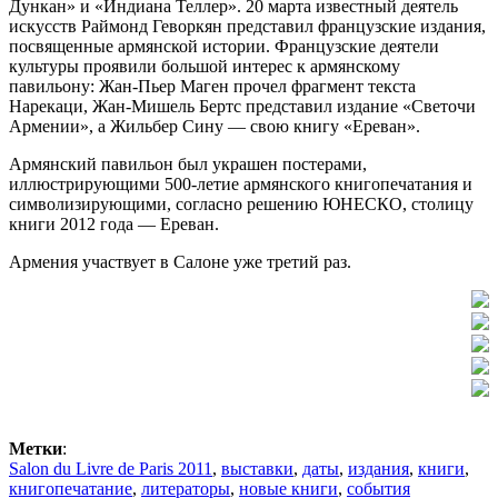
Дункан» и «Индиана Теллер». 20 марта известный деятель
искусств Раймонд Геворкян представил французские издания,
посвященные армянской истории. Французские деятели
культуры проявили большой интерес к армянскому
павильону: Жан-Пьер Маген прочел фрагмент текста
Нарекаци, Жан-Мишель Бертс представил издание «Светочи
Армении», а Жильбер Сину — свою книгу «Ереван».
Армянский павильон был украшен постерами,
иллюстрирующими 500-летие армянского книгопечатания и
символизирующими, согласно решению ЮНЕСКО, столицу
книги 2012 года — Ереван.
Армения участвует в Салоне уже третий раз.
Метки
:
Salon du Livre de Paris 2011
,
выставки
,
даты
,
издания
,
книги
,
книгопечатание
,
литераторы
,
новые книги
,
события