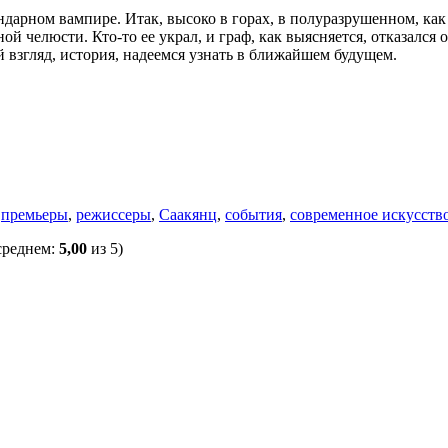
арном вампире. Итак, высоко в горах, в полуразрушенном, как 
 челюсти. Кто-то ее украл, и граф, как выясняется, отказался 
й взгляд, история, надеемся узнать в ближайшем будущем.
,
премьеры
,
режиссеры
,
Саакянц
,
события
,
современное искусств
среднем:
5,00
из 5)