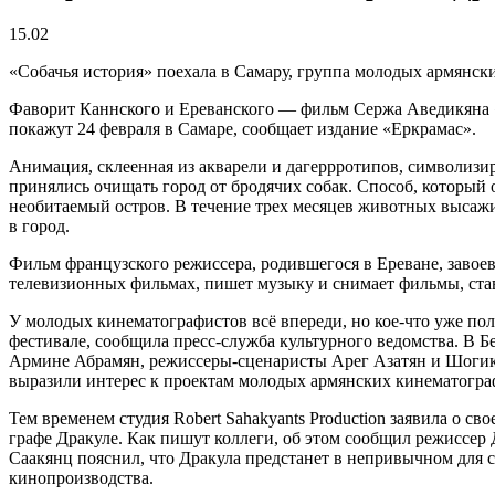
15.02
«Собачья история» поехала в Самару, группа молодых армянски
Фаворит Каннского и Ереванского — фильм Сержа Аведикяна 
покажут 24 февраля в Самаре, сообщает издание «Еркрамас».
Анимация, склеенная из акварели и дагеррротипов, символизи
принялись очищать город от бродячих собак. Способ, который 
необитаемый остров. В течение трех месяцев животных высажив
в город.
Фильм французского режиссера, родившегося в Ереване, завое
телевизионных фильмах, пишет музыку и снимает фильмы, стави
У молодых кинематографистов всё впереди, но кое-что уже по
фестивале, сообщила пресс-служба культурного ведомства. В 
Армине Абрамян, режиссеры-сценаристы Арег Азатян и Шогик 
выразили интерес к проектам молодых армянских кинематогра
Тем временем студия Robert Sahakyants Production заявила о
графе Дракуле. Как пишут коллеги, об этом сообщил режиссер
Саакянц пояснил, что Дракула предстанет в непривычном для с
кинопроизводства.