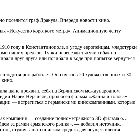
но поселится граф Дракула. Впереди новости кино.
аля «Искусство короткого метра». Анимационную ленту
1910 году в Константинополе, в угоду европейцам, младотурки
вами наших предков. Турки перевезли тысячи собак на
жирали друг друга или погибали в воде при попытке вернуться
 плодотворно работает. Он снялся в 20 художественных и 30
 кино.
чила шанс проявить себя на Берлинском международном
омедии Нарек Нерсисян, продюсер фильма «Жанна и голоса»
гации — встретиться с германскими кинокомпаниями, которые
планах компании — создание полнометражного 3D-фильма о…
йдем за рамки армянского рынка», — добавил источник.
тов, студия занята поиском средств для осуществления