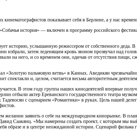
х кинематографистов показывает себя в Берлине, а у нас времен
«Собачья история» — включен в программу российского фестив
рует историю, услышанную режиссером от собственного деда. В 
они избрали, затем леденящим кровь звоном прозвучал над голо
али на него, и со временем они, одичав от отсутствия пищи, с
вал «Золотую пальмовую ветвь» в Каннах. Аведикян чрезвычайно
т спектакли и, целом, считается весьма авторитетным деятелем
лучается. В этом году группа наших кинодеятелей впервые полу
Берлин отбыли актер Ереванского государственного театра музк
Тадевосян с сценарием «Романтики» в руках. Цель нашей деле
фистов.
 своем желании заявить о себе на международном кинорынке. В 
 Давид Саакянц. «Мы намерены создать проект, с которым мы вы
ебя образе и в центре неожиданной истории. Сценарий фильма го