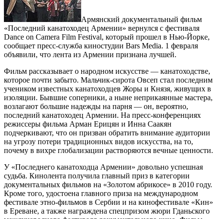
Армянский документальный фильм
«Последний канатоходец Армении» вернулся с фестиваля
Dance on Camera Film Festival, который прошел в Нью-Йорке,
сообщает пресс-служба киностудии Bars Media. 1 февраля
объявили, что лента из Армении признана лучшей.
Фильм рассказывает о народном искусстве — канатоходстве,
которое почти забыто. Мальчик-сирота Овсеп стал последним
учеником известных канатоходцев Жоры и Князя, живущих в
изоляции. Бывшие соперники, а ныне неприкаянные мастера,
возлагают большие надежды на парня — он, вероятно,
последний канатоходец Армении. На пресс-конференциях
режиссеры фильма Арман Ерицян и Инна Саакян
подчеркивают, что он призван обратить внимание аудитории
на угрозу потери традиционных видов искусства, на то,
почему в вихре глобализации растворяются вечные ценности.
У «Последнего канатоходца Армении» довольно успешная
судьба. Кинолента получила главный приз в категории
документальных фильмов на «Золотом абрикосе» в 2010 году.
Кроме того, удостоена главного приза на международном
фестивале этно-фильмов в Сербии и на кинофестивале «Кин»
в Ереване, а также награждена спецпризом жюри Гданьского