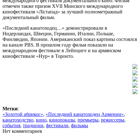
международного фестиваля документального кино. Фильм
отмечен также призом XVII Минского международного
кинофестиваля «Лістапад» за лучший полнометражный
документальный фильм.
«Последний канатоходец…» демонстрировали в
Нидерландах, Швеции, Германии, Италии, Польше,
Финляндии, Японии. Американский показ картины состоялся
на канале PBS. В прошлом году фильм показали на
международном фестивале в Лейпциге и на армянском
кинофестивале «Нур» в Торонто.
Метки
:
«Золотой абрикос»
,
«Последний канатоходец Армении»
,
канатоходство
,
кино
,
кинопоказы
,
премьеры
,
режиссеры
,
события
,
традиции
,
фестивали
,
фильмы
Нет комментариев