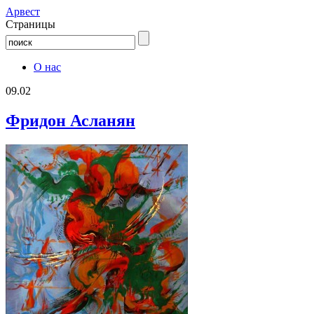
Aрвест
Страницы
О нас
09.02
Фридон Асланян