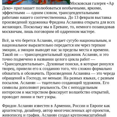
Московская галерея «Ар
Деко» приглашает полюбоваться необычными, яркими,
эффектными — одним словом, трансцендентальными
работами нашего соотечественника. До 13 февраля выставка
произведений художника Фридона Асланяна открыта для всех
желающих. Поскольку мы в Ереване, то, немного позавидовав
москвичам, лишь поговорим об одаренном мастере.
Всё, за что берется Асланян, отдает сугубо национальным, и
национальное выразительно передается им через терпкие
эмоции, а эмоции выводят нас за пределы места и времени.
Такой он — трансцендентальный художник Асланян, и это
точно подмечено в названии целого цикла работ —
«Трансцендентальные». Духовные поиски, в которые ринулся
творец, привели его к созданию того, что сложно формально
обхватить и обозначить. Произведения Асланяна — это череда
обращений к Господу, не меньше. На разных языках, с разным
посылом. Асланян — тщательно создающий художник. Его
символы дополняют реальность. Он с неподдельным
интересом и мастерством фиксирует волшебство открытий,
проводит линии и ткет узоры.
Фридон Асланян известен в Армении, России и Европе как
архитектор, дизайнер, автор многочисленных арт-проектов,
живописец и график. Асланян создал крупномасштабный