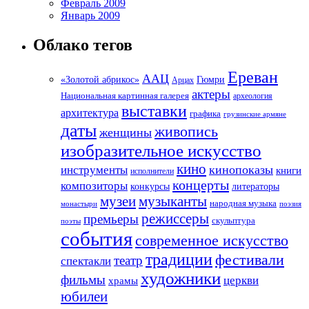
Февраль 2009
Январь 2009
Облако тегов
Ереван
ААЦ
«Золотой абрикос»
Гюмри
Арцах
актеры
Национальная картинная галерея
археология
выставки
архитектура
графика
грузинские армяне
даты
живопись
женщины
изобразительное искусство
кино
кинопоказы
инструменты
книги
исполнители
концерты
композиторы
литераторы
конкурсы
музеи
музыканты
народная музыка
монастыри
поэзия
режиссеры
премьеры
скульптура
поэты
события
современное искусство
традиции
фестивали
театр
спектакли
художники
фильмы
церкви
храмы
юбилеи