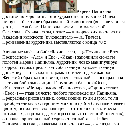
Карена Папикяна
достаточно хорошо знают в художественном мире. О нем
пишут — блестяще образованный живописец (вначале учился
у отца — Альберта Папикяна, затем — в мастерской Т.
Салахова в Суриковском, позже — в творческих мастерских
Академии художеств (руководитель — А. Ткачев).
Произведения художника выставляются с конца 70-х.
Античные мифы и библейские легенды («Похищение Елены
Прекрасной», «Адам и Ева», «Икар») заполнили сюжеты
полотен Карена Папикяна. Художник, ловко манипулируя
сюрреализмом, предлагает собственную художественную
динамику — и выходит за рамки стилей и даже жанров.
Женский образ, как правило, очень сложный, — центральная
часть любой композиции. Гармония и баланс («Эго»,
«Иллюзия», «Четыре руки», «Равновесие», «Одиночество»,
«Двое») — главная черта любого произведения Папикяна.
Прекрасный рисовальщик, обладающий то ли даром, то ли
приобретенным мастерством живописца (он блестяще владеет
цветом, используя всю палитру — от тонких, практически
интимных, до резких, даже агрессивных сочетаний оттенков),
он нашел оригинальный художественный язык. Работы
Папикяна всегда узнаваемы на выставках — даже издалека.