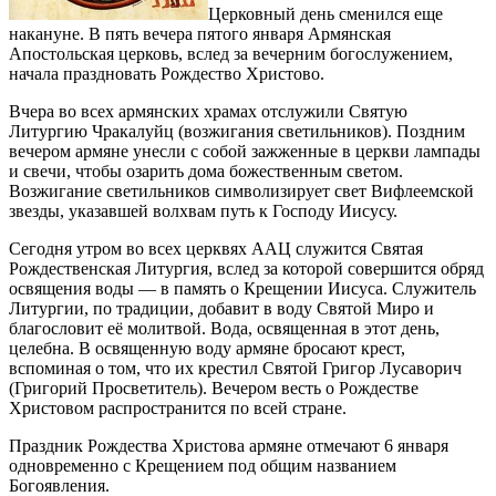
Церковный день сменился еще
накануне. В пять вечера пятого января Армянская
Апостольская церковь, вслед за вечерним богослужением,
начала праздновать Рождество Христово.
Вчера во всех армянских храмах отслужили Святую
Литургию Чракалуйц (возжигания светильников). Поздним
вечером армяне унесли с собой зажженные в церкви лампады
и свечи, чтобы озарить дома божественным светом.
Возжигание светильников символизирует свет Вифлеемской
звезды, указавшей волхвам путь к Господу Иисусу.
Сегодня утром во всех церквях ААЦ служится Святая
Рождественская Литургия, вслед за которой совершится обряд
освящения воды — в память о Крещении Иисуса. Служитель
Литургии, по традиции, добавит в воду Святой Миро и
благословит её молитвой. Вода, освященная в этот день,
целебна. В освященную воду армяне бросают крест,
вспоминая о том, что их крестил Святой Григор Лусаворич
(Григорий Просветитель). Вечером весть о Рождестве
Христовом распространится по всей стране.
Праздник Рождества Христова армяне отмечают 6 января
одновременно с Крещением под общим названием
Богоявления.