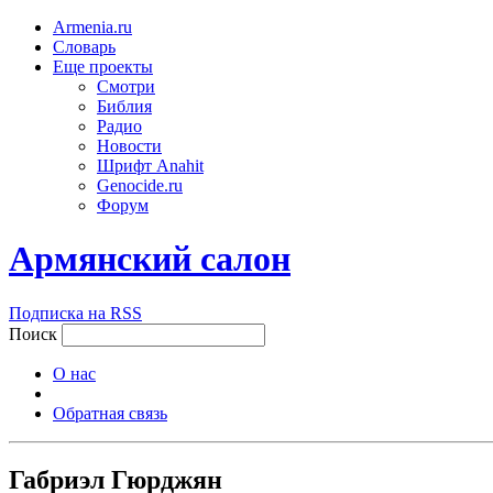
Armenia.ru
Словарь
Еще проекты
Смотри
Библия
Радио
Новости
Шрифт Anahit
Genocide.ru
Форум
Армянский салон
Подписка на RSS
Поиск
О нас
Обратная связь
Габриэл Гюрджян