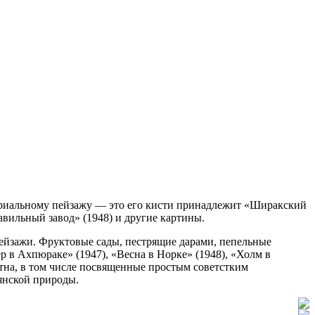
риальному пейзажу — это его кисти принадлежит «Ширакский
авильный завод» (1948) и другие картины.
пейзажи. Фруктовые сады, пестрящие дарами, пепельные
 в Ахпюраке» (1947), «Весна в Норке» (1948), «Холм в
отна, в том числе посвященные простым советстким
мянской природы.