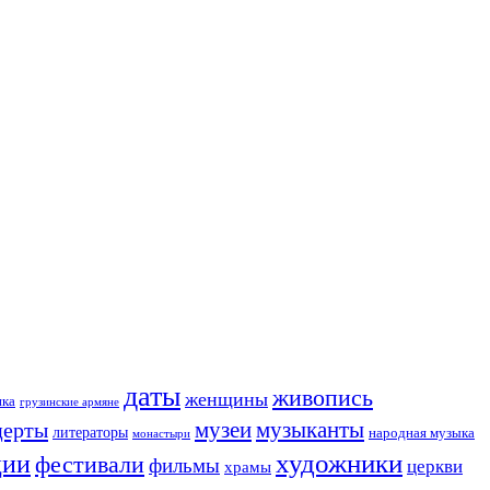
даты
живопись
женщины
ика
грузинские армяне
музеи
церты
музыканты
литераторы
народная музыка
монастыри
художники
ции
фестивали
фильмы
церкви
храмы