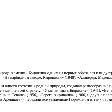
роде Армении. Художник одним из первых обратился к индуст
дал «На карбидном заводе. Кировакан» (1948), «Алаверди. Медепл
 ни одного состояния родной природы, создавал разнообразные 
 величие всей стране… «У мельницы в Бюракане» (1941), «Вечер
нь на Севане» (1956), «Берега Айриванка» (1966) и другие пол
ка в Аревшате»), передали все увиденные Гюрджяном оттенки ар