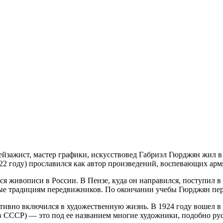
ажист, мастер графики, искусствовед Габриэл Гюрджян жил в 
922 году) прославился как автор произведений, воспевающих ар
 живописи в России. В Пензе, куда он направился, поступил в
ые традициям передвижников. По окончании учебы Гюрджян пер
тивно включился в художественную жизнь. В 1924 году вошел в
в СССР) — это под ее названием многие художники, подобно рус