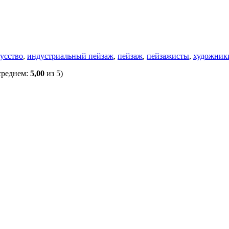
кусство
,
индустриальный пейзаж
,
пейзаж
,
пейзажисты
,
художник
среднем:
5,00
из 5)