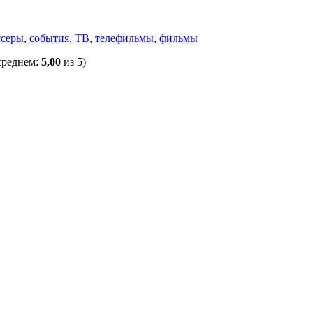
ссеры
,
события
,
ТВ
,
телефильмы
,
фильмы
среднем:
5,00
из 5)