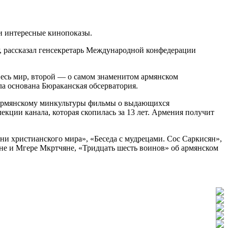
и интересные кинопоказы.
, рассказал генсекретарь Международной конфедерации
весь мир, второй — о самом знаменитом армянском
ла основана Бюраканская обсерватория.
р армянскому минкультуры фильмы о выдающихся
ции канала, которая скопилась за 13 лет. Армения получит
и христианского мира», «Беседа с мудрецами. Сос Саркисян»,
яне и Мгере Мкртчяне, «Тридцать шесть воинов» об армянском