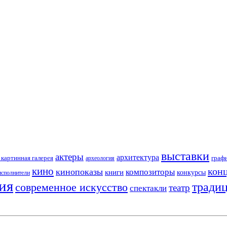
выставки
актеры
архитектура
картинная галерея
граф
археология
кино
кон
кинопоказы
композиторы
книги
конкурсы
исполнители
ия
тради
современное искусство
театр
спектакли