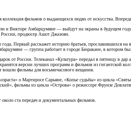
я коллекция фильмов о выдающихся людях от искусства. Вперед
ели и Викторе Амбарцумяне — выйдут на экраны в будущем году
 России, продюсер Ашот Джазоян.
 года. Первый расскажет историю братьев, прославившихся на 
мбарцумяне — группа работает в городе Бюракане, в котором бы
рок от России. Телеканал «Культура» передал в пятницу в да
анятся версии лучших программ и фильмов из гигантской коллек
ет вошли фильмы для восьмичасового вещания.
зраста» о Мартиросе Сарьяне, «Копье судьбы» из цикла «Святын
нский», фильмы из цикла «Острова» о режиссере Фрунзе Довлат
 около ста передач и документальных фильмов.