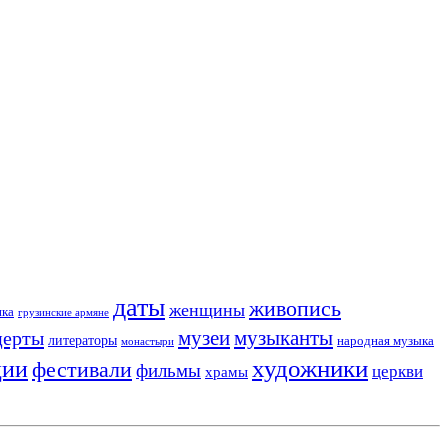
даты
живопись
женщины
ика
грузинские армяне
музеи
церты
музыканты
литераторы
народная музыка
монастыри
художники
ции
фестивали
фильмы
церкви
храмы