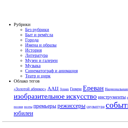
Рубрики
Без рубрики
Быт и ремёсла
Города
Имена и образы
История
Литература
Музеи и галереи
Музыка
Синематограф и анимация
Театр и цирк
Облако тегов
Ереван
ААЦ
«Золотой абрикос»
Гюмри
Национальная 
Арцах
изобразительное искусство
инструменты
событ
режиссеры
премьеры
скульптура
поэзия
поэты
юбилеи