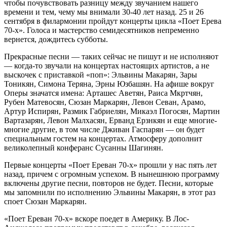
чтобы почувствовать разницу между звучанием нашего
времени и тем, чему мы внимали 30-40 лет назад. 25 и 26
сентября в филармонии пройдут концерты цикла «Поет Ерева
70-х». Голоса и мастерство семидесятников непременно
вернется, дождитесь субботы.
Прекрасные песни — таких сейчас не пишут и не исполняют
— когда-то звучали на концертах настоящих артистов, а не
выскочек с приставкой «поп»: Эльвины Макарян, Зары
Тоникян, Симона Теряна, Эрны Юзбашян. На афише вокруг
Оперы значатся имена: Арташес Аветян, Раиса Мкртчян,
Рубен Матевосян, Сюзан Маркарян, Левон Севан, Арамо,
Артур Испирян, Размик Габриелян, Микаэл Погосян, Мартин
Вартазарян, Левон Малхасян, Ерванд Ерзнкян и еще многие-
многие другие, в том числе Дживан Гаспарян — он будет
специальным гостем на концертах. Атмосферу дополнит
великолепный конферанс Сусанны Шагинян.
Первые концерты «Поет Ереван 70-х» прошли у нас пять лет
назад, причем с огромным успехом. В нынешнюю программу
включены другие песни, повторов не будет. Песни, которые
мы запомнили по исполнению Эльвины Макарян, в этот раз
споет Сюзан Маркарян.
«Поет Ереван 70-х» вскоре поедет в Америку. В Лос-