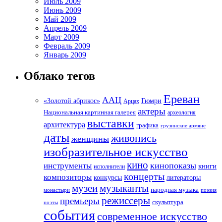
Июль 2009
Июнь 2009
Май 2009
Апрель 2009
Март 2009
Февраль 2009
Январь 2009
Облако тегов
Ереван
ААЦ
«Золотой абрикос»
Гюмри
Арцах
актеры
Национальная картинная галерея
археология
выставки
архитектура
графика
грузинские армяне
даты
живопись
женщины
изобразительное искусство
кино
кинопоказы
инструменты
книги
исполнители
концерты
композиторы
литераторы
конкурсы
музеи
музыканты
народная музыка
монастыри
поэзия
режиссеры
премьеры
скульптура
поэты
события
современное искусство