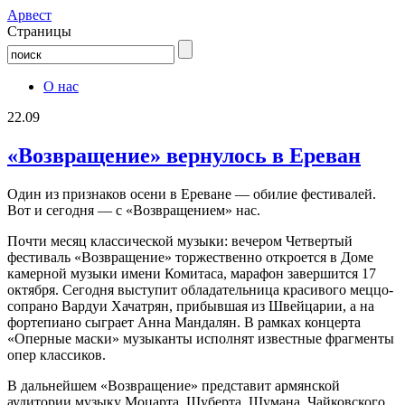
Aрвест
Страницы
О нас
22.09
«Возвращение» вернулось в Ереван
Один из признаков осени в Ереване — обилие фестивалей.
Вот и сегодня — с «Возвращением» нас.
Почти месяц классической музыки: вечером Четвертый
фестиваль «Возвращение» торжественно откроется в Доме
камерной музыки имени Комитаса, марафон завершится 17
октября. Сегодня выступит обладательница красивого меццо-
сопрано Вардуи Хачатрян, прибывшая из Швейцарии, а на
фортепиано сыграет Анна Мандалян. В рамках концерта
«Оперные маски» музыканты исполнят известные фрагменты
опер классиков.
В дальнейшем «Возвращение» представит армянской
аудитории музыку Моцарта, Шуберта, Шумана, Чайковского,