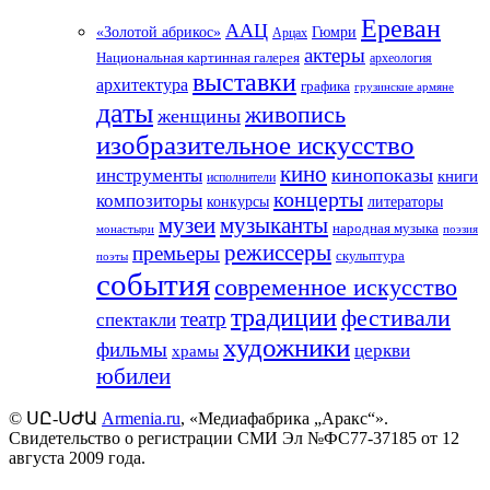
Ереван
ААЦ
«Золотой абрикос»
Гюмри
Арцах
актеры
Национальная картинная галерея
археология
выставки
архитектура
графика
грузинские армяне
даты
живопись
женщины
изобразительное искусство
кино
кинопоказы
инструменты
книги
исполнители
концерты
композиторы
литераторы
конкурсы
музеи
музыканты
народная музыка
монастыри
поэзия
режиссеры
премьеры
скульптура
поэты
события
современное искусство
традиции
фестивали
театр
спектакли
художники
фильмы
церкви
храмы
юбилеи
©
ՍԸ
-
ՍԺԱ
Armenia.ru
, «Медиафабрика „Аракс“».
Свидетельство о регистрации СМИ Эл №ФС77-37185 от 12
августа 2009 года.