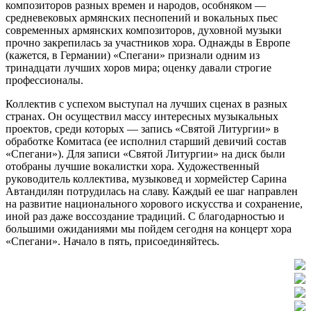
композиторов разных времен и народов, особняком —
средневековых армянских песнопений и вокальных пьес
современных армянских композиторов, духовной музыки
прочно закрепилась за участников хора. Однажды в Европе
(кажется, в Германии) «Спегани» признали одним из
тринадцати лучших хоров мира; оценку давали строгие
профессионалы.
Коллектив с успехом выступал на лучших сценах в разных
странах. Он осуществил массу интересных музыкальных
проектов, среди которых — запись «Святой Литургии» в
обработке Комитаса (ее исполнил старший девичий состав
«Спегани»). Для записи «Святой Литургии» на диск были
отобраны лучшие вокалистки хора. Художественный
руководитель коллектива, музыковед и хормейстер Сарина
Автандилян потрудилась на славу. Каждый ее шаг направлен
на развитие национального хорового искусства и сохранение,
иной раз даже воссоздание традиций. С благодарностью и
большими ожиданиями мы пойдем сегодня на концерт хора
«Спегани». Начало в пять, присоединяйтесь.