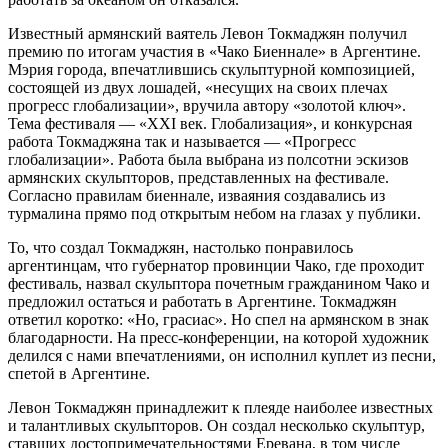
Известный армянский ваятель Левон Токмаджян получил
премию по итогам участия в «Чако Биеннале» в Аргентине.
Мэрия города, впечатлившись скульптурной композицией,
состоящей из двух лошадей, «несущих на своих плечах
прогресс глобализации», вручила автору «золотой ключ».
Тема фестиваля — «XXI век. Глобализация», и конкурсная
работа Токмаджяна так и называется — «Прогресс
глобализации». Работа была выбрана из полсотни эскизов
армянских скульпторов, представленных на фестивале.
Согласно правилам биеннале, изваяния создавались из
турмалина прямо под открытым небом на глазах у публики.
То, что создал Токмаджян, настолько понравилось
аргентинцам, что губернатор провинции Чако, где проходит
фестиваль, назвал скульптора почетным гражданином Чако и
предложил остаться и работать в Аргентине. Токмаджян
ответил коротко: «Но, грасиас». Но спел на армянском в знак
благодарности. На пресс-конференции, на которой художник
делился с нами впечатлениями, он исполнил куплет из песни,
спетой в Аргентине.
Левон Токмаджян принадлежит к плеяде наиболее известных
и талантливых скульпторов. Он создал несколько скульптур,
ставших достопримечательностями Еревана, в том числе