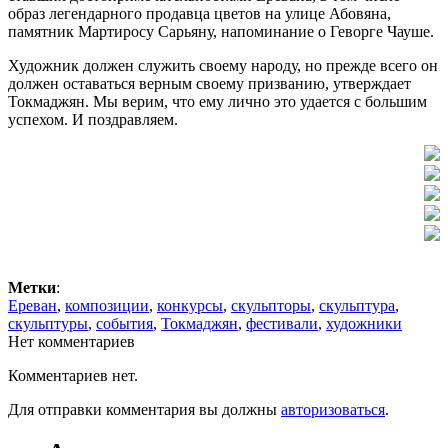
образ легендарного продавца цветов на улице Абовяна,
памятник Мартиросу Сарьяну, напоминание о Геворге Чауше.
Художник должен служить своему народу, но прежде всего он
должен оставаться верным своему призванию, утверждает
Токмаджян. Мы верим, что ему лично это удается с большим
успехом. И поздравляем.
Метки
:
Ереван
,
композиции
,
конкурсы
,
скульпторы
,
скульптура
,
скульптуры
,
события
,
Токмаджян
,
фестивали
,
художники
Нет комментариев
Комментариев нет.
Для отправки комментария вы должны
авторизоваться
.