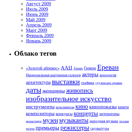
Август 2009
Июль 2009
Июнь 2009
Май 2009
Апрель 2009
Март 2009
Февраль 2009
Январь 2009
Облако тегов
Ереван
ААЦ
«Золотой абрикос»
Гюмри
Арцах
актеры
Национальная картинная галерея
археология
выставки
архитектура
графика
грузинские армяне
даты
живопись
женщины
изобразительное искусство
кино
кинопоказы
инструменты
книги
исполнители
концерты
композиторы
литераторы
конкурсы
музеи
музыканты
народная музыка
монастыри
поэзия
режиссеры
премьеры
скульптура
поэты