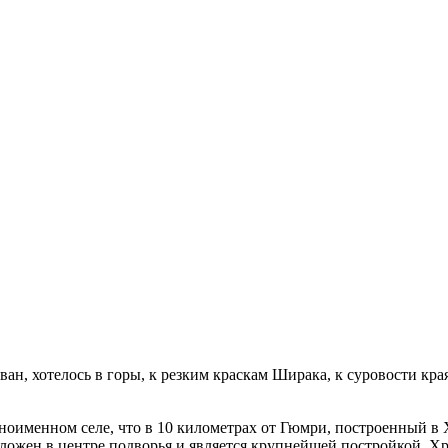
ан, хотелось в горы, к резким краскам Ширака, к суровости к
менном селе, что в 10 километрах от Гюмри, построенный в 
оложен в центре подворья и является крупнейшей постройкой.
Хр