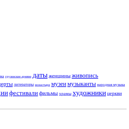
даты
живопись
женщины
ика
грузинские армяне
музеи
церты
музыканты
литераторы
народная музыка
монастыри
художники
ции
фестивали
фильмы
церкви
храмы