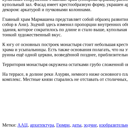
купольный зал. Фасад имеет крестообразную форму, украшен 
декором: аркатурой и пучковыми колоннами.
Главный храм Мармашена представляет собой образец развити
собор в Ани). Зодчий здесь изменил пропорции внутренних объ
здания, которое сократилось по длине и стало выше, купольна
тонкий художественный вкус.
К югу от основных построек монастыря стоит небольшая крест
храма и усыпальницы. Есть также основания полагать, что на 
руины ещё одной церкви, возведённой позднее, приблизительно 
Территория монастыря окружена остатками грубо сложенной ог
На террасе, в долине реки Ахурян, немного ниже основного п
комплекс. Местные князи старались не отставать от столичных
Метки:
ААЦ
,
архитектура
,
Гюмри
,
даты
,
зодчие
,
изобразительн