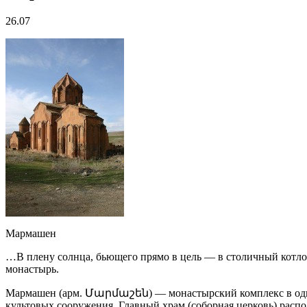
26.07
Мармашен
…В плену солнца, бьющего прямо в цель — в столичный котлов
монастырь.
Мармашен (арм. Մարմաշեն) — монастырский комплекс в однои
культовых сооружения. Главный храм (соборная церковь) расп