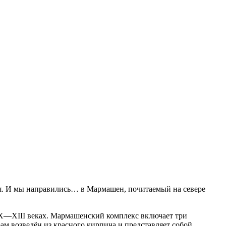
рая. И мы направились… в Мармашен, почитаемый на севере
X—XIII веках. Мармашенский комплекс включает три
ам возведён из красного кирпича и представляет собой