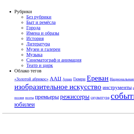
Рубрики
Без рубрики
Быт и ремёсла
Города
Имена и образы
История
Литература
Музеи и галереи
Музыка
Синематограф и анимация
Театр и цирк
Облако тегов
Ереван
ААЦ
«Золотой абрикос»
Гюмри
Национальная 
Арцах
изобразительное искусство
инструменты
событ
режиссеры
премьеры
скульптура
поэзия
поэты
юбилеи