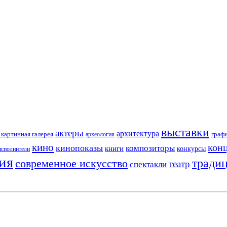
выставки
актеры
архитектура
картинная галерея
граф
археология
кино
кон
кинопоказы
композиторы
книги
конкурсы
исполнители
ия
тради
современное искусство
театр
спектакли