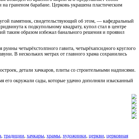
 на граненом барабане. Церковь украшена пластическим
ругой памятник, свидетельствующий об этом, — кафедральный
придвинута к подкупольному квадрату, купол стал в центре
дчий таким образом избежал банального решения и проявил
ся руины четырёхстолпного гавита, четырёхапсидного круглого
авуни. В нескольких метрах от главного храма сохранились
строек, детали хачкаров, плиты со строительными надписями.
мя его окружали сады, которые удачно дополняли изысканный
а
,
традиции
,
хачкары
,
храмы
,
художники
,
церкви
,
церковная