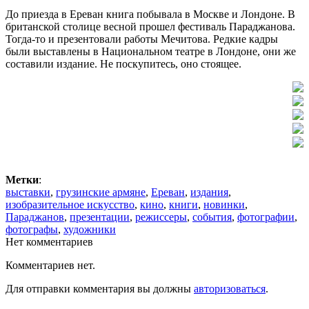
До приезда в Ереван книга побывала в Москве и Лондоне. В
британской столице весной прошел фестиваль Параджанова.
Тогда-то и презентовали работы Мечитова. Редкие кадры
были выставлены в Национальном театре в Лондоне, они же
составили издание. Не поскупитесь, оно стоящее.
Метки
:
выставки
,
грузинские армяне
,
Ереван
,
издания
,
изобразительное искусство
,
кино
,
книги
,
новинки
,
Параджанов
,
презентации
,
режиссеры
,
события
,
фотографии
,
фотографы
,
художники
Нет комментариев
Комментариев нет.
Для отправки комментария вы должны
авторизоваться
.