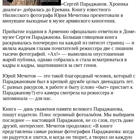
«Сергей Параджанов. Хроника
диалога» добралась до Еревана. Книгу известного
тбилисского фотографа Юрия Мечитова презентовали в
минувшие выходные в музее армянского киногения.
Прибытие издания в Армению официально отметили в Доме-
музее Сергея Параджанова. Большая глянцевая книга
раскрывалась поочередно на каждой из пятисот страниц — и
являла жадным глазам почитателей режиссера две с лишним
тысячи фотографий. «Ах!» — вымолвила опустошенная
жарой публика, однако собралась и стала всматриваться в
кадры и кадры, зацепившиеся за свет гения.
Юрий Мечитов — это такой благородный человек, который с
Параджановым был в крепкой дружбе целых двенадцать лет.
С разных ракурсов, в работе и быту (слово «быт» пристает к
Параджанову?) его камера смотрела на режиссера и
запоминала — для нас.
Книга — дань уважения памяти великого Параджанова,
пишут издатели. Плюс огромный фотоальбом. Мы выбираем
последнее — настоящий Параджанов, не со слов, пусть даже
друзей, интереснее. Мечитов продолжил: «В книге
представлены самые разные фотографии Параджанова: когда
он радуется и злится, и когда он творит, а творил он каждую