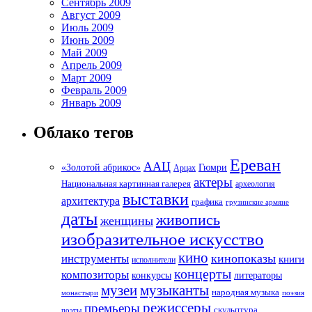
Сентябрь 2009
Август 2009
Июль 2009
Июнь 2009
Май 2009
Апрель 2009
Март 2009
Февраль 2009
Январь 2009
Облако тегов
Ереван
ААЦ
«Золотой абрикос»
Гюмри
Арцах
актеры
Национальная картинная галерея
археология
выставки
архитектура
графика
грузинские армяне
даты
живопись
женщины
изобразительное искусство
кино
кинопоказы
инструменты
книги
исполнители
концерты
композиторы
литераторы
конкурсы
музеи
музыканты
народная музыка
монастыри
поэзия
режиссеры
премьеры
скульптура
поэты