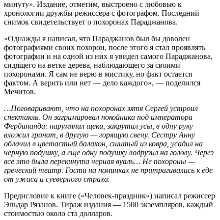
минуту». Издание, отметим, выстроено с любовью к
хронологии дружбы режиссера с фотографом. Последний
снимок свидетельствует о похоронах Параджанова.
«Однажды я написал, что Параджанов был бы доволен
фотографиями своих похорон, после этого я стал проявлять
фотографии и на одной из них я увидел самого Параджанова,
сидящего на ветке дерева, наблюдающего за своими
похоронами. Я сам не верю в мистику, но факт остается
фактом. А верить или нет — дело каждого», — поделился
Мечитов.
…Поговаривают, что на похоронах зятя Сергей устроил
спектакль. Он загримировал покойника под императора
Фердинанда: нарумянил щеки, закрутил усы, в одну руку
вложил гранат, в другую — горящую свечу. Сестру Анну
облачил в цветастый балахон, сшитый из ковра, усадил на
черную подушку, а еще одну подушку водрузил на голову. Через
все это была перекинута черная вуаль… Не похороны —
греческий театр. Гости на поминках не притрагивались к еде
от ужаса и суеверного страха.
Предисловие к книге («Человек-праздник») написал режиссер
Эльдар Рязанов. Тираж издания — 1500 экземпляров, каждый
стоимостью около ста долларов.