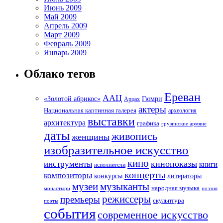
Июнь 2009
Май 2009
Апрель 2009
Март 2009
Февраль 2009
Январь 2009
Облако тегов
Ереван
ААЦ
«Золотой абрикос»
Гюмри
Арцах
актеры
Национальная картинная галерея
археология
выставки
архитектура
графика
грузинские армяне
даты
живопись
женщины
изобразительное искусство
кино
кинопоказы
инструменты
книги
исполнители
концерты
композиторы
литераторы
конкурсы
музеи
музыканты
народная музыка
монастыри
поэзия
режиссеры
премьеры
скульптура
поэты
события
современное искусство