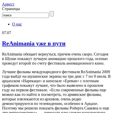
Aрвест
Страницы
О нас
07.07
ReAnimania уже в пути
ReAnimania обещает вернуться, причем очень скоро. Сегодня
в Шуши покажут лучшую анимацию прошлого года, осенью
проведут второй по счету фестиваль анимационного кино.
Лучшие фильмы международного фестиваля ReAnimania 2009
года выйдт на шушинские экраны на три дня: с 7 по 9 июля. В
арцахском «Нарекаци» и кинозале «Ереван» с плотным
графиком покажут лучшее, что было выявлено в прошлом
году на первом фестивале. «Если современные фильмы еще
можно как-то найти и посмотреть, то армянские фильмы,
которые извлекаются из архивов, очень редко
демонстрируются по телевидению, особенно в Арцахе.
Поэтому мы решили показать фильмы Роберта Саакяна и еще
две ретроспективы», — передали нам словам координатора