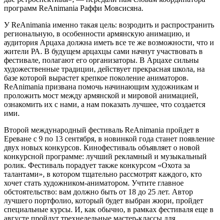
программ ReAnimania Раффи Мовсисяна.
У ReAnimania именно такая цель: возродить и распространить
региональную, в особенности армянскую анимацию, и
аудитория Арцаха должна иметь все те же возможности, что и
жители РА. В будущем арцахцы сами начнут участвовать в
фестивале, полагают его организаторы. В Арцахе сильны
художественные традиции, действует прекрасная школа, на
базе которой вырастет крепкое поколение аниматоров.
ReAnimania призвана помочь начинающим художникам и
проложить мост между армянской и мировой анимацией,
ознакомить их с нами, а нам показать лучшее, что создается
ими.
Второй международный фестиваль ReAnimania пройдет в
Ереване с 9 по 13 сентября, в новинкой года станет появление
двух новых конкурсов. Кинофестиваль объявляет о новой
конкурсной программе: лучший рекламный и музыкальный
ролик. Фестиваль порадует также конкурсом «Охота за
талантами», в котором тщательно рассмотрят каждого, кто
хочет стать художником-аниматором. Учтите главное
обстоятельство: вам должно быть от 18 до 25 лет. Автор
лучшего портфолио, который будет выбран жюри, пройдет
специальные курсы. И, как обычно, в рамках фестиваля еще в
августе пройдут трехнедельные мастер-классы для