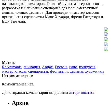
начинающих аниматоров. Главный пункт мастер-классов —
разработка и написание сценариев для полнометражных
анимационных фильмов. Для проведения мастер-классов
приглашены сценаристы Макс Хауарди, Френк Гледстоун и
Еши Тамураи.
Метки
:
ReAnimania
,
анимация
,
Арцах
,
Ереван
,
кино
,
конкурсы
,
мастер-классы
,
сценаристы
,
фестивали
,
фильмы
,
художники
Нет комментариев
Комментариев нет.
Для отправки комментария вы должны
авторизоваться
.
Архив