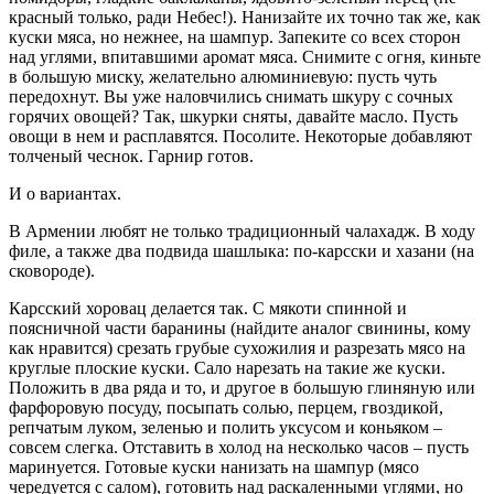
красный только, ради Небес!). Нанизайте их точно так же, как
куски мяса, но нежнее, на шампур. Запеките со всех сторон
над углями, впитавшими аромат мяса. Снимите с огня, киньте
в большую миску, желательно алюминиевую: пусть чуть
передохнут. Вы уже наловчились снимать шкуру с сочных
горячих овощей? Так, шкурки сняты, давайте масло. Пусть
овощи в нем и расплавятся. Посолите. Некоторые добавляют
толченый чеснок. Гарнир готов.
И о вариантах.
В Армении любят не только традиционный чалахадж. В ходу
филе, а также два подвида шашлыка: по-карсски и хазани (на
сковороде).
Карсский хоровац делается так. С мякоти спинной и
поясничной части баранины (найдите аналог свинины, кому
как нравится) срезать грубые сухожилия и разрезать мясо на
круглые плоские куски. Сало нарезать на такие же куски.
Положить в два ряда и то, и другое в большую глиняную или
фарфоровую посуду, посыпать солью, перцем, гвоздикой,
репчатым луком, зеленью и полить уксусом и коньяком –
совсем слегка. Отставить в холод на несколько часов – пусть
маринуется. Готовые куски нанизать на шампур (мясо
чередуется с салом), готовить над раскаленными углями, но