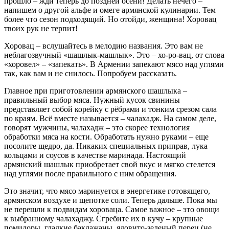
прошло – жди теперь до поздней осени! Делать нечего –
напишем о другой альфе и омеге армянской кулинарии. Тем
более что сезон подходящий. Но отойди, женщина! Хоровац
твоих рук не терпит!
Хоровац – вслушайтесь в мелодию названия. Это вам не
неблагозвучный «шашлык-машлык». Это – хо-ро-вац, от слова
«хоровел» – «запекать». В Армении запекают мясо над углями
так, как вам и не снилось. Попробуем рассказать.
Главное при приготовлении армянского шашлыка –
правильный выбор мяса. Нужный кусок свинины
представляет собой корейку с рёбрами и тонким срезом сала
по краям. Всё вместе называется – чалахадж. На самом деле,
говорят мужчины, чалахадж – это скорее технология
обработки мяса на кости. Обработать нужно руками – еще
посолите щедро, да. Никаких специальных приправ, лука
кольцами и соусов в качестве маринада. Настоящий
армянский шашлык приобретает свой вкус и мягко стелется
над углями после правильного с ним обращения.
Это значит, что мясо маринуется в энергетике готовящего,
армянском воздухе и щепотке соли. Теперь дальше. Пока мы
не перешли к подвидам хороваца. Самое важное – это овощи
к выбранному чалахаджу. Сгребите их в кучу – крупные
помидоры, гладкие баклажаны, ядовито-зеленый перец (не