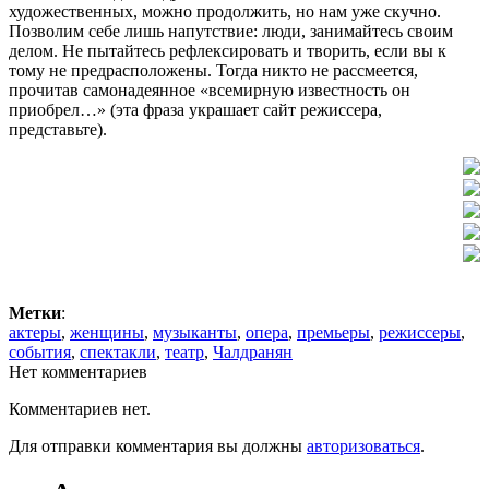
художественных, можно продолжить, но нам уже скучно.
Позволим себе лишь напутствие: люди, занимайтесь своим
делом. Не пытайтесь рефлексировать и творить, если вы к
тому не предрасположены. Тогда никто не рассмеется,
прочитав самонадеянное «всемирную известность он
приобрел…» (эта фраза украшает сайт режиссера,
представьте).
Метки
:
актеры
,
женщины
,
музыканты
,
опера
,
премьеры
,
режиссеры
,
события
,
спектакли
,
театр
,
Чалдранян
Нет комментариев
Комментариев нет.
Для отправки комментария вы должны
авторизоваться
.