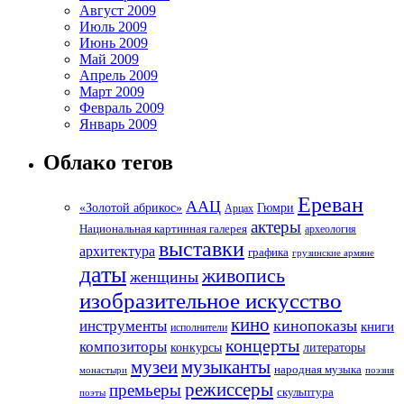
Август 2009
Июль 2009
Июнь 2009
Май 2009
Апрель 2009
Март 2009
Февраль 2009
Январь 2009
Облако тегов
Ереван
ААЦ
«Золотой абрикос»
Гюмри
Арцах
актеры
Национальная картинная галерея
археология
выставки
архитектура
графика
грузинские армяне
даты
живопись
женщины
изобразительное искусство
кино
кинопоказы
инструменты
книги
исполнители
концерты
композиторы
литераторы
конкурсы
музеи
музыканты
народная музыка
монастыри
поэзия
режиссеры
премьеры
скульптура
поэты