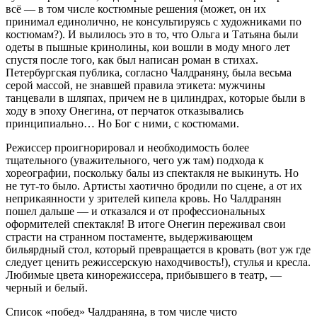
всё — в том числе костюмные решения (может, он их
принимал единолично, не консультируясь с художниками по
костюмам?). И вылилось это в то, что Ольга и Татьяна были
одеты в пышные кринолины, кои вошли в моду много лет
спустя после того, как был написан роман в стихах.
Петербургская публика, согласно Чалдраняну, была весьма
серой массой, не знавшей правила этикета: мужчины
танцевали в шляпах, причем не в цилиндрах, которые были в
ходу в эпоху Онегина, от перчаток отказывались
принципиально… Но Бог с ними, с костюмами.
Режиссер проигнорировал и необходимость более
тщательного (уважительного, чего уж там) подхода к
хореографии, поскольку балы из спектакля не выкинуть. Но
не тут-то было. Артисты хаотично бродили по сцене, а от их
неприкаянности у зрителей кипела кровь. Но Чалдранян
пошел дальше — и отказался и от профессиональных
оформителей спектакля! В итоге Онегин переживал свои
страсти на странном постаменте, выдерживающем
бильярдный стол, который превращается в кровать (вот уж где
следует ценить режиссерскую находчивость!), стулья и кресла.
Любимые цвета кинорежиссера, прибывшего в театр, —
черный и белый.
Список «побед» Чалдраняна, в том числе чисто