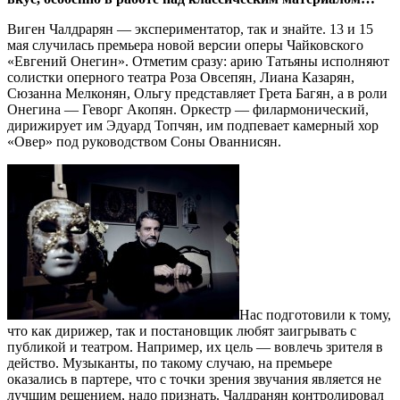
Виген Чалдрарян — экспериментатор, так и знайте. 13 и 15
мая случилась премьера новой версии оперы Чайковского
«Евгений Онегин». Отметим сразу: арию Татьяны исполняют
солистки оперного театра Роза Овсепян, Лиана Казарян,
Сюзанна Мелконян, Ольгу представляет Грета Багян, а в роли
Онегина — Геворг Акопян. Оркестр — филармонический,
дирижирует им Эдуард Топчян, им подпевает камерный хор
«Овер» под руководством Соны Ованнисян.
Нас подготовили к тому,
что как дирижер, так и постановщик любят заигрывать с
публикой и театром. Например, их цель — вовлечь зрителя в
действо. Музыканты, по такому случаю, на премьере
оказались в партере, что с точки зрения звучания является не
лучшим решением, надо признать. Чалдранян контролировал